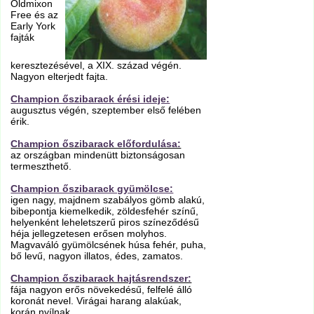
Oldmixon
Free és az
Early York
fajták
keresztezésével, a XIX. század végén.
Nagyon elterjedt fajta.
Champion őszibarack érési ideje:
augusztus végén, szeptember első felében
érik.
Champion őszibarack előfordulása:
az országban mindenütt biztonságosan
termeszthető.
Champion őszibarack gyümölcse:
igen nagy, majdnem szabályos gömb alakú,
bibepontja kiemelkedik, zöldesfehér színű,
helyenként leheletszerű piros színeződésű
héja jellegzetesen erősen molyhos.
Magvaváló gyümölcsének húsa fehér, puha,
bő levű, nagyon illatos, édes, zamatos.
Champion őszibarack hajtásrendszer:
fája nagyon erős növekedésű, felfelé álló
koronát nevel. Virágai harang alakúak,
korán nyílnak.