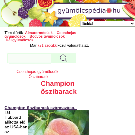
Témakörök:
Almatermésűek
Csonthéjas
gyümölcsök
Bogyós gyümölcsök
Déligyümölcsök
Már
721 szócikk
közül válogathatsz.
Csonthéjas gyümölcsök
Őszibarack
Champion
őszibarack
Champion őszibarack származása:
I.G.
Hubbard
állította elő
az USA-ban
az