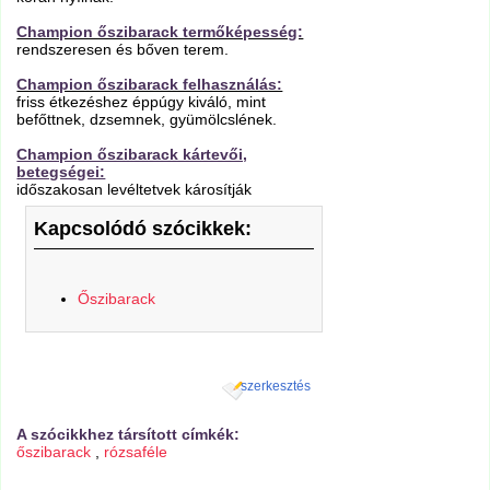
Champion őszibarack termőképesség:
rendszeresen és bőven terem.
Champion őszibarack felhasználás:
friss étkezéshez éppúgy kiváló, mint
befőttnek, dzsemnek, gyümölcslének.
Champion őszibarack kártevői,
betegségei:
időszakosan levéltetvek károsítják
Kapcsolódó szócikkek:
Őszibarack
szerkesztés
A szócikkhez társított címkék:
őszibarack
,
rózsaféle