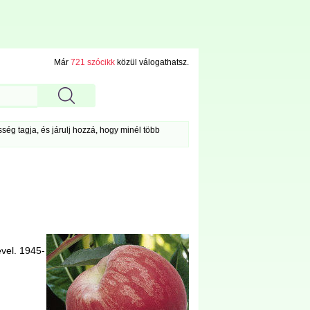
Már
721 szócikk
közül válogathatsz.
ég tagja, és járulj hozzá, hogy minél több
vel. 1945-