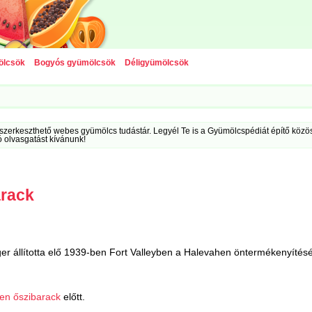
ölcsök
Bogyós gyümölcsök
Déligyümölcsök
szerkeszthető webes gyümölcs tudástár. Legyél Te is a Gyümölcspédiát építő közöss
ó olvasgatást kívánunk!
arack
er állította elő 1939-ben Fort Valleyben a Halevahen öntermékenyítésé
en őszibarack
előtt.