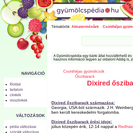
Témakörök:
Almatermésűek
Csonthéjas gyüm
A Gyümölcspédia egy bárki által hozzáférhető és 
hasznos információ legyen az oldalon! Addig is, j
Csonthéjas gyümölcsök
NAVIGÁCIÓ
Őszibarack
Dixired őszib
főoldal
tartalom
címkék
visszlinkek
Dixired őszibarack származása:
Georgia, USA-ból származik. J.H. Weinberg
ben került kereskedelmi forgalomba.
VÁLTOZÁSOK
Dixired őszibarack érési ideje:
július közepén érik, 12-14 nappal a
Redhav
pédia változásai
szócikk változásai