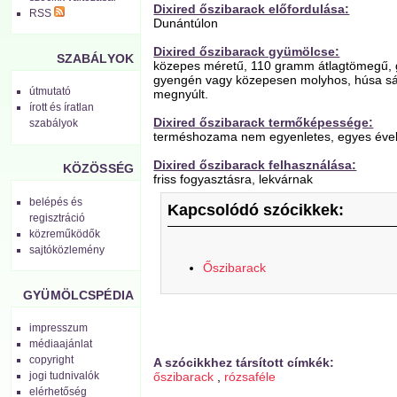
Dixired őszibarack előfordulása:
RSS
Dunántúlon
Dixired őszibarack gyümölcse:
SZABÁLYOK
közepes méretű, 110 gramm átlagtömegű, gö
gyengén vagy közepesen molyhos, húsa sá
útmutató
megnyúlt.
írott és íratlan
Dixired őszibarack termőképessége:
szabályok
terméshozama nem egyenletes, egyes évekbe
Dixired őszibarack felhasználása:
KÖZÖSSÉG
friss fogyasztásra, lekvárnak
belépés és
Kapcsolódó szócikkek:
regisztráció
közreműködők
sajtóközlemény
Őszibarack
GYÜMÖLCSPÉDIA
impresszum
médiaajánlat
copyright
A szócikkhez társított címkék:
jogi tudnivalók
őszibarack
,
rózsaféle
elérhetőség