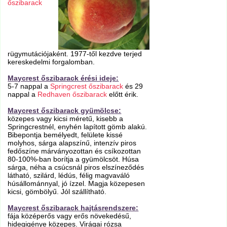
őszibarack
rügymutációjaként. 1977-től kezdve terjed
kereskedelmi forgalomban.
Maycrest őszibarack érési ideje:
5-7 nappal a
Springcrest őszibarack
és 29
nappal a
Redhaven őszibarack
előtt érik.
Maycrest őszibarack gyümölcse:
közepes vagy kicsi méretű, kisebb a
Springcrestnél, enyhén lapított gömb alakú.
Bibepontja bemélyedt, felülete kissé
molyhos, sárga alapszínű, intenzív piros
fedőszíne márványozottan és csíkozottan
80-100%-ban borítja a gyümölcsöt. Húsa
sárga, néha a csúcsnál piros elszíneződés
látható, szilárd, lédús, félig magvaváló
húsállománnyal, jó ízzel. Magja közepesen
kicsi, gömbölyű. Jól szállítható.
Maycrest őszibarack hajtásrendszere:
fája középerős vagy erős növekedésű,
hidegigénye közepes. Virágai rózsa