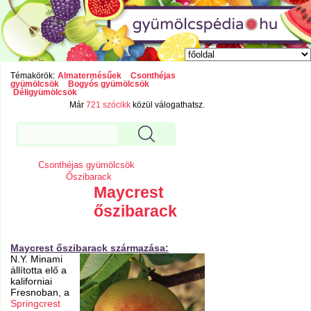
Témakörök:
Almatermésűek
Csonthéjas
gyümölcsök
Bogyós gyümölcsök
Déligyümölcsök
Már
721 szócikk
közül válogathatsz.
Csonthéjas gyümölcsök
Őszibarack
Maycrest
őszibarack
Maycrest őszibarack származása:
N.Y. Minami
állította elő a
kaliforniai
Fresnoban, a
Springcrest