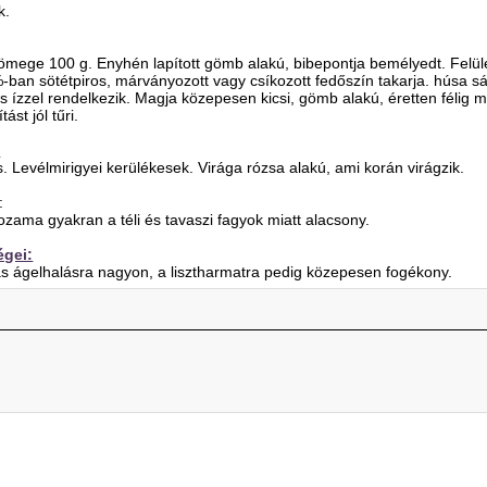
k.
ömege 100 g. Enyhén lapított gömb alakú, bibepontja bemélyedt. Felül
an sötétpiros, márványozott vagy csíkozott fedőszín takarja. húsa sár
s ízzel rendelkezik. Magja közepesen kicsi, gömb alakú, éretten félig m
st jól tűri.
:
 Levélmirigyei kerülékesek. Virága rózsa alakú, ami korán virágzik.
:
ama gyakran a téli és tavaszi fagyok miatt alacsony.
égei:
s ágelhalásra nagyon, a lisztharmatra pedig közepesen fogékony.