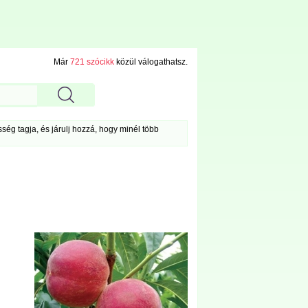
Már
721 szócikk
közül válogathatsz.
ég tagja, és járulj hozzá, hogy minél több