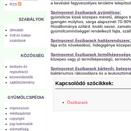
a kevésbé fagyveszélyes területre telepítsü
RSS
Springcrest őszibarack gyümölcse:
gyümölcse kissé közepes méretű, átlagos t
SZABÁLYOK
gyengén molyhos, sárga alapszínét 70-90%-b
Húsállománya szilárd, kiváló savas, zamato
útmutató
gyümölcsminőséggel rendelkező fajta, szállítá
írott és íratlan
Springcrest őszibarack hajtásrendszere
szabályok
fája erős növekedésű, hidegigénye közepes.
Springcrest őszibarack termőképessége
KÖZÖSSÉG
közepes vagy jó termőképességű, terméshoz
belépés és
Springcrest őszibarack kártevői, betegs
regisztráció
baktériumos rákosodásra és a leukosztómá
közreműködők
sajtóközlemény
Kapcsolódó szócikkek:
GYÜMÖLCSPÉDIA
Őszibarack
impresszum
médiaajánlat
copyright
jogi tudnivalók
elérhetőség