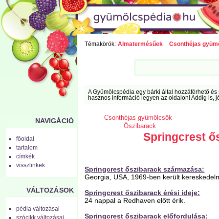
Témakörök:
Almatermésűek
Csonthéjas gyüm
A Gyümölcspédia egy bárki által hozzáférhető és 
hasznos információ legyen az oldalon! Addig is, j
Csonthéjas gyümölcsök
NAVIGÁCIÓ
Őszibarack
Springcrest ő
főoldal
tartalom
címkék
visszlinkek
Springcrest őszibarack származása:
Georgia, USA, 1969-ben került kereskedel
VÁLTOZÁSOK
Springcrest őszibarack érési ideje:
24 nappal a Redhaven előtt érik.
pédia változásai
Springcrest őszibarack előfordulása:
szócikk változásai