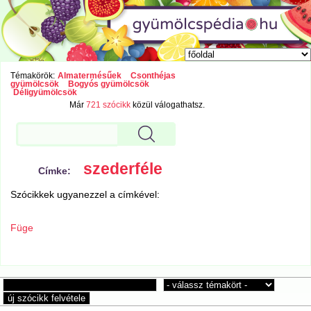
Témakörök:
Almatermésűek
Csonthéjas
gyümölcsök
Bogyós gyümölcsök
Déligyümölcsök
Már
721 szócikk
közül válogathatsz.
szederféle
Címke:
Szócikkek ugyanezzel a címkével:
Füge