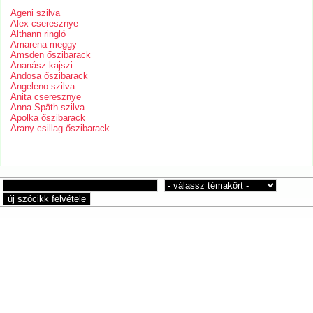
Ageni szilva
Alex cseresznye
Althann ringló
Amarena meggy
Amsden őszibarack
Ananász kajszi
Andosa őszibarack
Angeleno szilva
Anita cseresznye
Anna Späth szilva
Apolka őszibarack
Arany csillag őszibarack