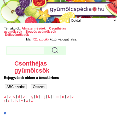
Témakörök:
Almatermésűek
Csonthéjas
gyümölcsök
Bogyós gyümölcsök
Déligyümölcsök
Már
721 szócikk
közül válogathatsz.
Csonthéjas
gyümölcsök
Bejegyzések ebben a témakörben:
a
|
b
|
c
|
d
|
e
|
f
|
g
|
h
|
i
|
j
|
k
|
l
|
m
|
n
|
o
|
p
|
r
|
s
|
t
|
u
|
v
|
w
|
z
a