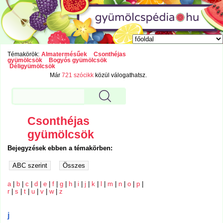
Témakörök:
Almatermésűek
Csonthéjas
gyümölcsök
Bogyós gyümölcsök
Déligyümölcsök
Már
721 szócikk
közül válogathatsz.
Csonthéjas
gyümölcsök
Bejegyzések ebben a témakörben:
a
|
b
|
c
|
d
|
e
|
f
|
g
|
h
|
i
|
j
|
k
|
l
|
m
|
n
|
o
|
p
|
r
|
s
|
t
|
u
|
v
|
w
|
z
j