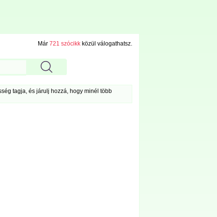
Már
721 szócikk
közül válogathatsz.
ég tagja, és járulj hozzá, hogy minél több