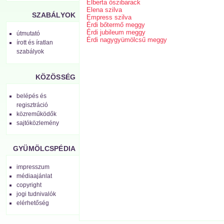
Elberta őszibarack
Elena szilva
SZABÁLYOK
Empress szilva
Érdi bőtermő meggy
Érdi jubileum meggy
útmutató
Érdi nagygyümölcsű meggy
írott és íratlan
szabályok
KÖZÖSSÉG
belépés és
regisztráció
közreműködők
sajtóközlemény
GYÜMÖLCSPÉDIA
impresszum
médiaajánlat
copyright
jogi tudnivalók
elérhetőség