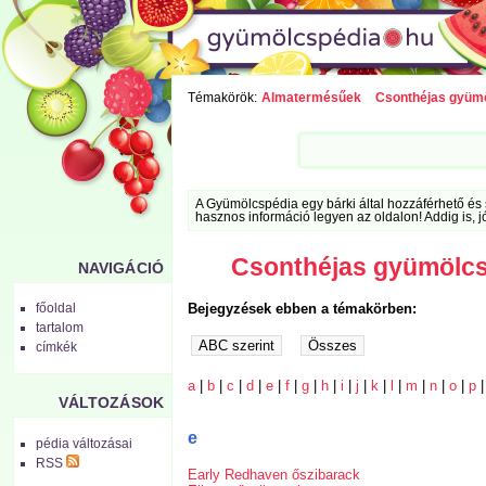
Témakörök:
Almatermésűek
Csonthéjas gyüm
A Gyümölcspédia egy bárki által hozzáférhető és 
hasznos információ legyen az oldalon! Addig is, j
Csonthéjas gyümölc
NAVIGÁCIÓ
Bejegyzések ebben a témakörben:
főoldal
tartalom
címkék
a
|
b
|
c
|
d
|
e
|
f
|
g
|
h
|
i
|
j
|
k
|
l
|
m
|
n
|
o
|
p
VÁLTOZÁSOK
e
pédia változásai
RSS
Early Redhaven őszibarack