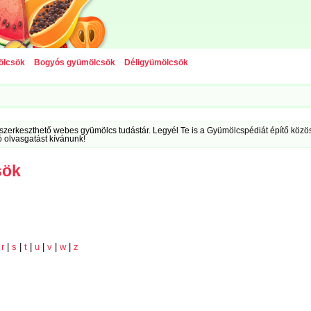
ölcsök
Bogyós gyümölcsök
Déligyümölcsök
szerkeszthető webes gyümölcs tudástár. Legyél Te is a Gyümölcspédiát építő közöss
ó olvasgatást kívánunk!
sök
|
r
|
s
|
t
|
u
|
v
|
w
|
z