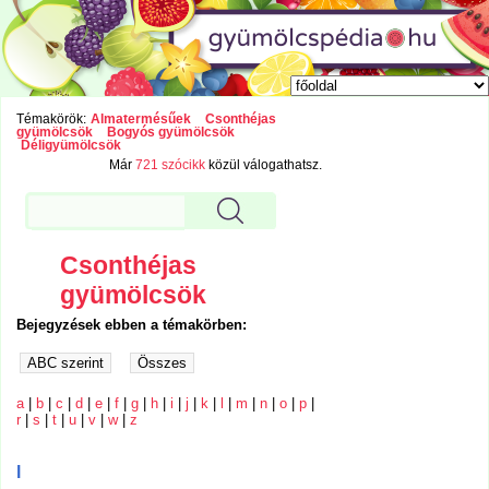
Témakörök:
Almatermésűek
Csonthéjas
gyümölcsök
Bogyós gyümölcsök
Déligyümölcsök
Már
721 szócikk
közül válogathatsz.
Csonthéjas
gyümölcsök
Bejegyzések ebben a témakörben:
a
|
b
|
c
|
d
|
e
|
f
|
g
|
h
|
i
|
j
|
k
|
l
|
m
|
n
|
o
|
p
|
r
|
s
|
t
|
u
|
v
|
w
|
z
l