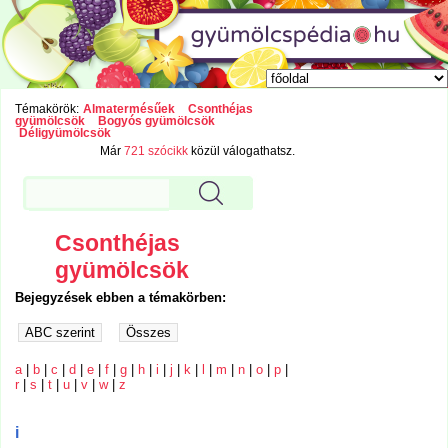
Témakörök:
Almatermésűek
Csonthéjas
gyümölcsök
Bogyós gyümölcsök
Déligyümölcsök
Már
721 szócikk
közül válogathatsz.
Csonthéjas
gyümölcsök
Bejegyzések ebben a témakörben:
a
|
b
|
c
|
d
|
e
|
f
|
g
|
h
|
i
|
j
|
k
|
l
|
m
|
n
|
o
|
p
|
r
|
s
|
t
|
u
|
v
|
w
|
z
i