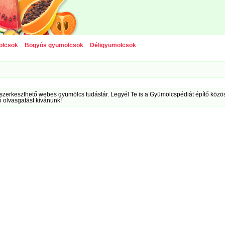
ölcsök
Bogyós gyümölcsök
Déligyümölcsök
szerkeszthető webes gyümölcs tudástár. Legyél Te is a Gyümölcspédiát építő közöss
ó olvasgatást kívánunk!