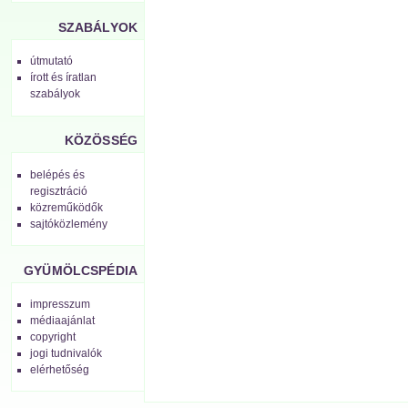
SZABÁLYOK
útmutató
írott és íratlan
szabályok
KÖZÖSSÉG
belépés és
regisztráció
közreműködők
sajtóközlemény
GYÜMÖLCSPÉDIA
impresszum
médiaajánlat
copyright
jogi tudnivalók
elérhetőség