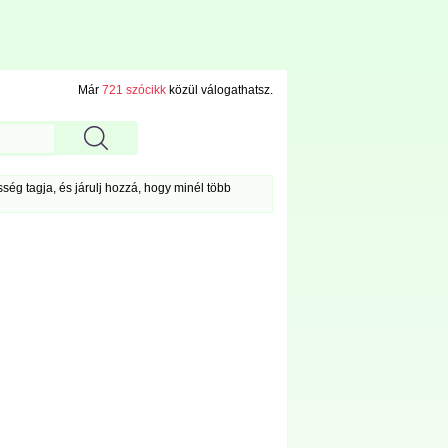
Már
721 szócikk
közül válogathatsz.
ég tagja, és járulj hozzá, hogy minél több