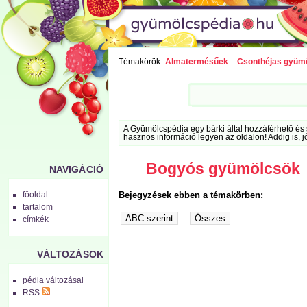
Témakörök:
Almatermésűek
Csonthéjas gyüm
A Gyümölcspédia egy bárki által hozzáférhető és 
hasznos információ legyen az oldalon! Addig is, j
Bogyós gyümölcsök
NAVIGÁCIÓ
Bejegyzések ebben a témakörben:
főoldal
tartalom
címkék
VÁLTOZÁSOK
pédia változásai
RSS