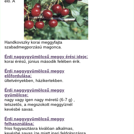
elő. A
Handkovszky korai meggyfajta
szabadmegporzású magonca.
Érdi naggygyümölcsű meggy érési ideje:
korai érésű, június második felében érik.
Érdi naggygyümölcsű meggy
előfordulása:
ültetvényekben, házikertekben.
Érdi naggygyümölcsű meggy
gyümölcse:
nagy vagy igen nagy méretű (6-7 g) ,
tetszetős, a megszokott meggyíznél
kevésbé savas.
Érdi naggygyümölcsű meggy
felhasználása:
friss fogyasztásra kiválóan alkalmas,
kevésbé savas íze miatt ipari feldolgozásra