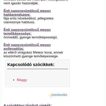
nem igazán használják.
Érdi naggygyümölcsű meggy
hajtásrendszere:
fája erős növekedésű, jellegzetes
cseresznye habitusú.
Érdi naggygyümölcsű meggy
termőképessége:
önmeddő, gyenge termőképességű.
Érdi naggygyümölcsű meggy
pollenadója:
az eltérő virágzású Meteor korai, ennek
köszönhető gyenge temőképessége.
Kapcsolódó szócikkek:
Meggy
szerkesztés
A szócikkhez társított címkék: