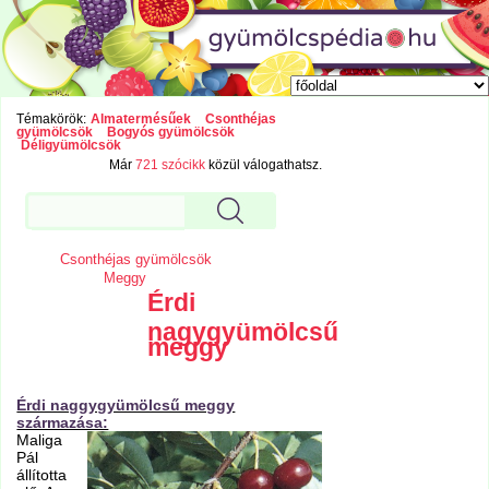
Témakörök:
Almatermésűek
Csonthéjas
gyümölcsök
Bogyós gyümölcsök
Déligyümölcsök
Már
721 szócikk
közül válogathatsz.
Csonthéjas gyümölcsök
Meggy
Érdi
nagygyümölcsű
meggy
Érdi naggygyümölcsű meggy
származása:
Maliga
Pál
állította