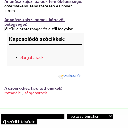
Ananász kajszi barack termőképessége:
öntermékeny. rendszeresen és bőven
terem.
Ananász kajszi barack kártevői,
betegségei:
jól tűri a szárazságot és a téli fagyokat.
Kapcsolódó szócikkek:
Sárgabarack
szerkesztés
A szócikkhez társított címkék:
rózsaféle
,
sárgabarack