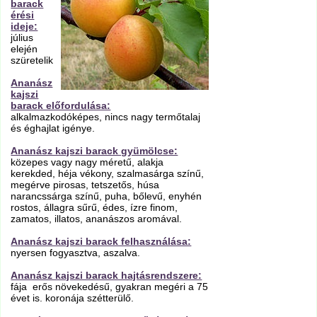
barack
érési
ideje:
július
elején
szüretelik
Ananász
kajszi
barack előfordulása:
alkalmazkodóképes, nincs nagy termőtalaj
és éghajlat igénye.
Ananász kajszi barack gyümölcse:
közepes vagy nagy méretű, alakja
kerekded, héja vékony, szalmasárga színű,
megérve pirosas, tetszetős, húsa
narancssárga színű, puha, bőlevű, enyhén
rostos, állagra sűrű, édes, ízre finom,
zamatos, illatos, ananászos aromával.
Ananász kajszi barack felhasználása:
nyersen fogyasztva, aszalva.
Ananász kajszi barack hajtásrendszere:
fája erős növekedésű, gyakran megéri a 75
évet is. koronája szétterülő.