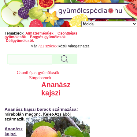
Témakörök:
Almatermésűek
Csonthéjas
gyümölcsök
Bogyós gyümölcsök
Déligyümölcsök
Már
721 szócikk
közül válogathatsz.
Csonthéjas gyümölcsök
Sárgabarack
Ananász
kajszi
Ananász kajszi barack származása:
mirabolán magonc, Kelet-Ázsiából
származik.
Ananász
kajszi