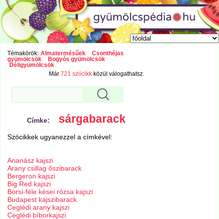
Témakörök:
Almatermésűek
Csonthéjas
gyümölcsök
Bogyós gyümölcsök
Déligyümölcsök
Már
721 szócikk
közül válogathatsz.
sárgabarack
Címke:
Szócikkek ugyanezzel a címkével:
Ananász kajszi
Arany csillag őszibarack
Bergeron kajszi
Big Red kajszi
Borsi-féle kései rózsa kajszi
Budapest kajszibarack
Ceglédi arany kajszi
Ceglédi bíborkajszi