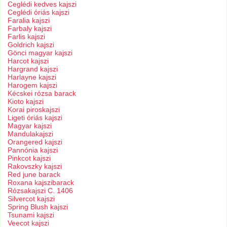
Ceglédi kedves kajszi
Ceglédi óriás kajszi
Faralia kajszi
Farbaly kajszi
Farlis kajszi
Goldrich kajszi
Gönci magyar kajszi
Harcot kajszi
Hargrand kajszi
Harlayne kajszi
Harogem kajszi
Kécskei rózsa barack
Kioto kajszi
Korai piroskajszi
Ligeti óriás kajszi
Magyar kajszi
Mandulakajszi
Orangered kajszi
Pannónia kajszi
Pinkcot kajszi
Rakovszky kajszi
Red june barack
Roxana kajszibarack
Rózsakajszi C. 1406
Silvercot kajszi
Spring Blush kajszi
Tsunami kajszi
Veecot kajszi