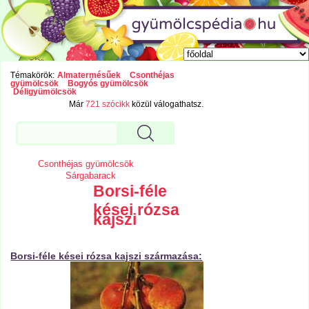
Témakörök:
Almatermésűek
Csonthéjas
gyümölcsök
Bogyós gyümölcsök
Déligyümölcsök
Már
721 szócikk
közül válogathatsz.
Csonthéjas gyümölcsök
Sárgabarack
Borsi-féle
kései rózsa
kajszi
Borsi-féle kései rózsa kajszi származása: