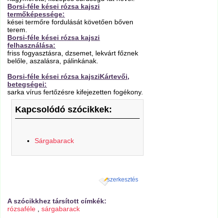
Borsi-féle kései rózsa kajszi
termőképessége:
kései termőre fordulását követően bőven
terem.
Borsi-féle kései rózsa kajszi
felhasználása:
friss fogyasztásra, dzsemet, lekvárt főznek
belőle, aszalásra, pálinkának.
Borsi-féle kései rózsa kajsziKártevői,
betegségei:
sarka vírus fertőzésre kifejezetten fogékony.
Kapcsolódó szócikkek:
Sárgabarack
szerkesztés
A szócikkhez társított címkék:
rózsaféle
,
sárgabarack