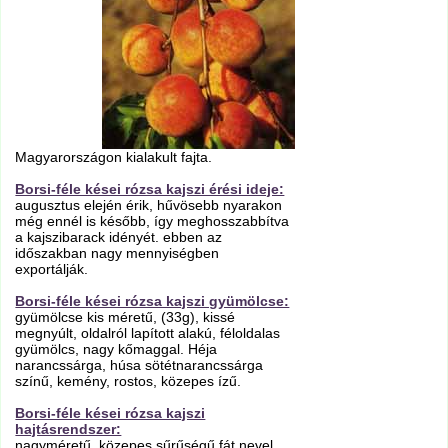
Magyarországon kialakult fajta.
Borsi-féle kései rózsa kajszi érési ideje:
augusztus elején érik, hűvösebb nyarakon
még ennél is később, így meghosszabbítva
a kajszibarack idényét. ebben az
időszakban nagy mennyiségben
exportálják.
Borsi-féle kései rózsa kajszi gyümölcse:
gyümölcse kis méretű, (33g), kissé
megnyúlt, oldalról lapított alakú, féloldalas
gyümölcs, nagy kőmaggal. Héja
narancssárga, húsa sötétnarancssárga
színű, kemény, rostos, közepes ízű.
Borsi-féle kései rózsa kajszi
hajtásrendszer:
nagyméretű, közepes sűrűségű fát nevel.