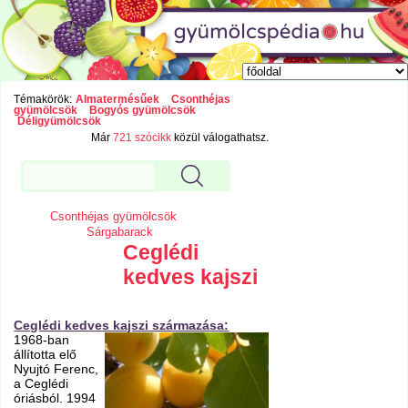
Témakörök:
Almatermésűek
Csonthéjas
gyümölcsök
Bogyós gyümölcsök
Déligyümölcsök
Már
721 szócikk
közül válogathatsz.
Csonthéjas gyümölcsök
Sárgabarack
Ceglédi
kedves kajszi
Ceglédi kedves kajszi származása:
1968-ban
állította elő
Nyujtó Ferenc,
a Ceglédi
óriásból. 1994