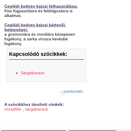
Ceglédi kedves kajszi felhasználása:
friss fogyasztásra és feldolgozásra is
alkalmas.
Ceglédi kedves kajszi kártevői,
betegségei:
a gnomoniára és moniliára közepesen
fogékony, a sarka vírusra kevésbé
fogékony.
Kapcsolódó szócikkek:
Sárgabarack
szerkesztés
A szócikkhez társított címkék:
rózsaféle
,
sárgabarack