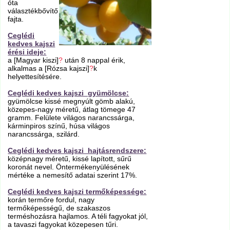
óta
választékbővítő
fajta.
Ceglédi
kedves kajszi
érési ideje:
a [Magyar kiszi]
?
után 8 nappal érik,
alkalmas a [Rózsa kajszi]
?
k
helyettesítésére.
Ceglédi kedves kajszi gyümölcse:
gyümölcse kissé megnyúlt gömb alakú,
közepes-nagy méretű, átlag tömege 47
gramm. Felülete világos narancssárga,
kárminpiros színű, húsa világos
narancssárga, szilárd.
Ceglédi kedves kajszi hajtásrendszere:
középnagy méretű, kissé lapított, sűrű
koronát nevel. Öntermékenyülésének
mértéke a nemesítő adatai szerint 17%.
Ceglédi kedves kajszi termőképessége:
korán termőre fordul, nagy
termőképességű, de szakaszos
terméshozásra hajlamos. A téli fagyokat jól,
a tavaszi fagyokat közepesen tűri.