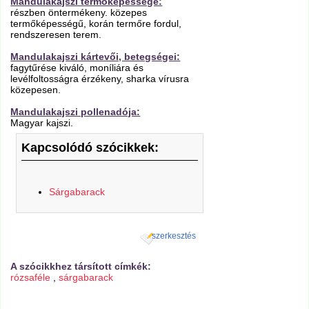
Mandulakajszi termőképessége:
részben öntermékeny. közepes
termőképességű, korán termőre fordul,
rendszeresen terem.
Mandulakajszi kártevői, betegségei:
fagytűrése kiváló, moníliára és
levélfoltosságra érzékeny, sharka vírusra
közepesen.
Mandulakajszi pollenadója:
Magyar kajszi.
Kapcsolódó szócikkek:
Sárgabarack
szerkesztés
A szócikkhez társított címkék:
rózsaféle
,
sárgabarack