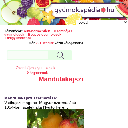
Témakörök:
Almatermésűek
Csonthéjas
gyümölcsök
Bogyós gyümölcsök
Déligyümölcsök
Már
721 szócikk
közül válogathatsz.
Csonthéjas gyümölcsök
Sárgabarack
Mandulakajszi
Mandulakajszi származása:
Vadkajszi magonc. Magyar származású.
1954-ben szelektálta Nyújtó Ferenc.