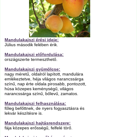
Mandulakajszi érési ideje:
Július második felében érik.
Mandulakajszi előfordulása:
országszerte termeszthető.
Mandulakajszi gyümölcse:
nagy méretű, oldalról lapított, mandulára
emlékeztetve, héja világos narancssárga
színű, nap érte oldala pirosabb, pontozott,
húsa közepes keménységű, világos
narancssárga színű, bőlevű, zamatos.
Mandulakajszi felhasználása:
főleg befőttnek, de nyers fogyasztásra és
lekvár készítésre is.
Mandulakajszi hajtásrendszere:
fája közepes erősségű, felfelé törő.