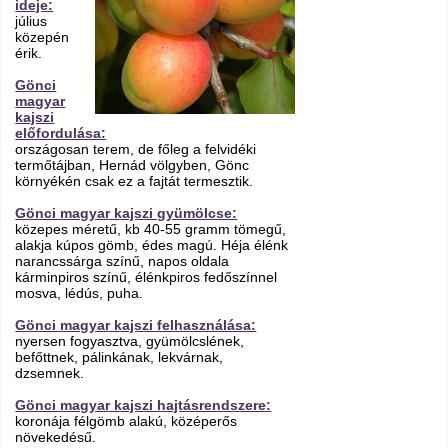
ideje:
július
közepén
érik.
Gönci
magyar
kajszi
előfordulása:
országosan terem, de főleg a felvidéki
termőtájban, Hernád völgyben, Gönc
környékén csak ez a fajtát termesztik.
Gönci magyar kajszi gyümölcse:
közepes méretű, kb 40-55 gramm tömegű,
alakja kúpos gömb, édes magú. Héja élénk
narancssárga színű, napos oldala
kárminpiros színű, élénkpiros fedőszínnel
mosva, lédús, puha.
Gönci magyar kajszi felhasználása:
nyersen fogyasztva, gyümölcslének,
befőttnek, pálinkának, lekvárnak,
dzsemnek.
Gönci magyar kajszi hajtásrendszere:
koronája félgömb alakú, középerős
növekedésű.