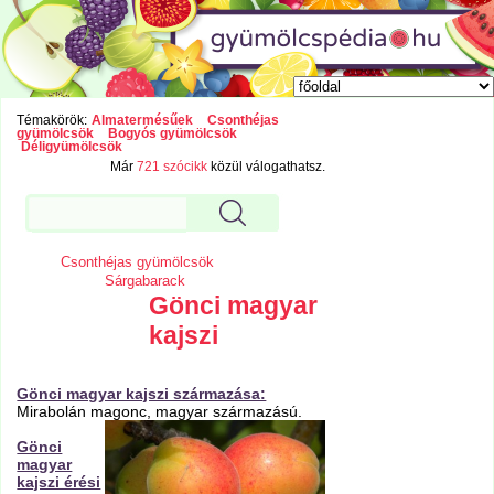
Témakörök:
Almatermésűek
Csonthéjas
gyümölcsök
Bogyós gyümölcsök
Déligyümölcsök
Már
721 szócikk
közül válogathatsz.
Csonthéjas gyümölcsök
Sárgabarack
Gönci magyar
kajszi
Gönci magyar kajszi származása:
Mirabolán magonc, magyar származású.
Gönci
magyar
kajszi érési