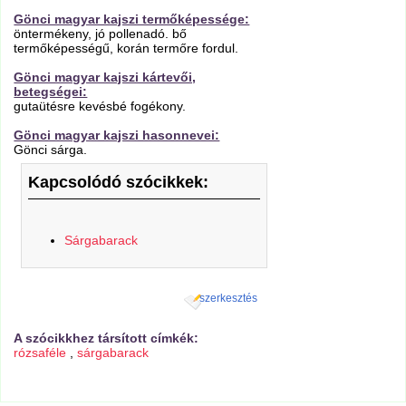
Gönci magyar kajszi termőképessége:
öntermékeny, jó pollenadó. bő
termőképességű, korán termőre fordul.
Gönci magyar kajszi kártevői,
betegségei:
gutaütésre kevésbé fogékony.
Gönci magyar kajszi hasonnevei:
Gönci sárga.
Kapcsolódó szócikkek:
Sárgabarack
szerkesztés
A szócikkhez társított címkék:
rózsaféle
,
sárgabarack