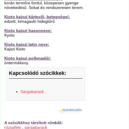
korán termőre fordul, közepesen gyenge
növekedésű. Sokat és rendszeresen terem.
Kioto kajszi kártevői, betegségei:
edzett, kimagasló hidegtűrő.
Kioto kajszi hasonneve:
Kyoto
Kioto kajszi latin neve:
Kajszi Kioto
Kioto kajszi pollenadói:
öntermékeny.
Kapcsolódó szócikkek:
Sárgabarack
szerkesztés
A szócikkhez társított címkék:
rózsaféle
,
sárgabarack