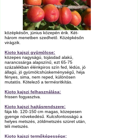
középkésőn, június közepén érik. Két-
három menetben szedhető. Középkésőn
virágzik.
Kioto kajszi gyümölcse:
közepes nagyságú, tojásdad alakú,
narancssárga alapszínű, ezt 65-75
százalékban élénkpiros szín fed, lédús, jó
állagú, jó gyümölcshúskeménységű, héja
fényes, sima, nem reped, különösen
mutatós. Kötelező a termésritkítás.
Kioto kajszi felhasználása:
frissen fogyasztva.
Kioto kajszi hajtásrendszere:
fája kb. 120-150 cm magas, közepesen
gyenge növekedésű. Kulcsfontosságú a
helyes metszés, zöldmetszés szüret után,
téli metszés.
Kioto kajszi termőképessége: