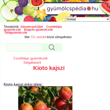
Témakörök:
Almatermésűek
Csonthéjas
gyümölcsök
Bogyós gyümölcsök
Déligyümölcsök
Már
721 szócikk
közül válogathatsz.
Csonthéjas gyümölcsök
Sárgabarack
Kioto kajszi
Kioto kajszi érési ideje: