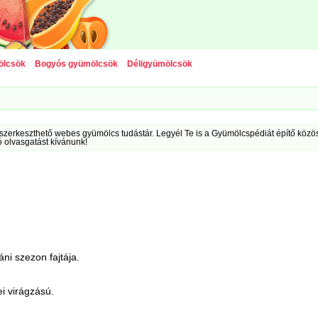
ölcsök
Bogyós gyümölcsök
Déligyümölcsök
szerkeszthető webes gyümölcs tudástár. Legyél Te is a Gyümölcspédiát építő közöss
ó olvasgatást kívánunk!
ni szezon fajtája.
ei virágzású.