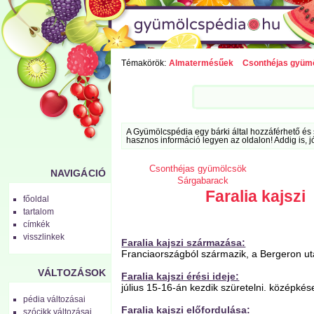
Témakörök:
Almatermésűek
Csonthéjas gyüm
A Gyümölcspédia egy bárki által hozzáférhető és 
hasznos információ legyen az oldalon! Addig is, j
Csonthéjas gyümölcsök
NAVIGÁCIÓ
Sárgabarack
Faralia kajszi
főoldal
tartalom
címkék
visszlinkek
Faralia kajszi származása:
Franciaországból származik, a Bergeron utá
VÁLTOZÁSOK
Faralia kajszi érési ideje:
július 15-16-án kezdik szüretelni. középkés
pédia változásai
Faralia kajszi előfordulása:
szócikk változásai