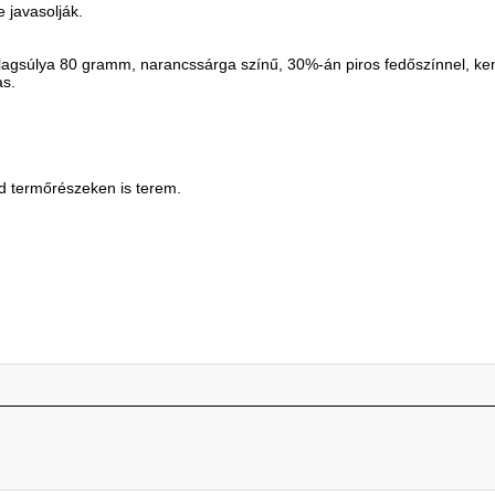
e javasolják.
lagsúlya 80 gramm, narancssárga színű, 30%-án piros fedőszínnel, k
as.
d termőrészeken is terem.