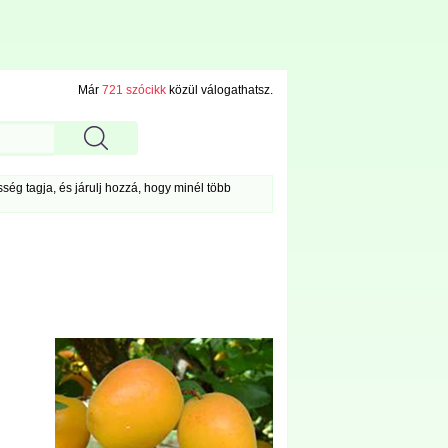
Már
721 szócikk
közül válogathatsz.
ég tagja, és járulj hozzá, hogy minél több