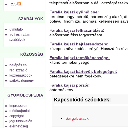
telepítését elsősorban a déli országrészekr
RSS
Faralia kajszi gyümölcse:
termése nagy méretű, háromszög alakú, át
SZABÁLYOK
bőlevű, finom ízű, aromás, kellemesen sav
útmutató
Faralia kajszi felhasználása:
elsősorban friss fogyasztásra.
írott és íratlan
szabályok
Faralia kajszi hajtásrendszere:
közepes növekedési erélyű. Hosszú és rövi
KÖZÖSSÉG
Faralia kajszi termőképessége:
kitűnő termékenységű.
belépés és
regisztráció
Faralia kajszi kártevői, betegségei:
közreműködők
betegségekre nem fogékony.
sajtóközlemény
Faralia kajszi porzói:
öntermékeny.
GYÜMÖLCSPÉDIA
Kapcsolódó szócikkek:
impresszum
médiaajánlat
copyright
Sárgabarack
jogi tudnivalók
elérhetőség