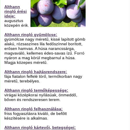
Althann
ringló érési
ideje:
augusztus
közepén érik.
Althann ringló gyümölcse:
gyümölcse nagy méretű, kissé lapított gömb
alakú, rózsaszínes lila fedőszínnel borított,
erősen hamvas. A húsa narancssárga,
magvaváló, kellemes édes-savas ízű. Forró
nyáron a mag körül megbarnul a húsa.
Magja közepes méretű.
Althann ringló hajtásrendszere:
fája fiatalon felfelé törő, termőkorban nagy
méretű, terebélyes.
Althann ringló termőképessége:
virágai középkorai nyílásúak, önmeddő,
bőven és rendszeresen terem.
Althann ringló felhasználása:
friss fogyasztásra kiváló, de befőtt
készítésére is alkalmas.
Althann ringló kártevői, betegségei: