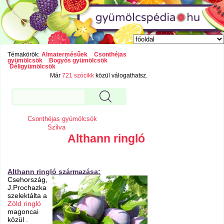
Témakörök:
Almatermésűek
Csonthéjas
gyümölcsök
Bogyós gyümölcsök
Déligyümölcsök
Már
721 szócikk
közül válogathatsz.
Csonthéjas gyümölcsök
Szilva
Althann ringló
Althann ringló származása:
Csehország,
J.Prochazka
szelektálta a
Zöld ringló
magoncai
közül .