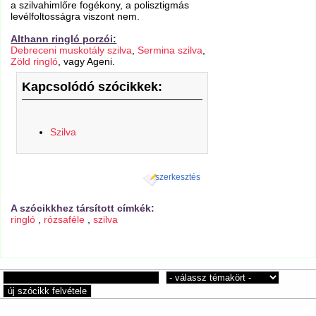
a szilvahimlőre fogékony, a polisztigmás
levélfoltosságra viszont nem.
Althann ringló porzói:
Debreceni muskotály szilva
,
Sermina szilva
,
Zöld ringló
, vagy Ageni.
Kapcsolódó szócikkek:
Szilva
szerkesztés
A szócikkhez társított címkék:
ringló
,
rózsaféle
,
szilva