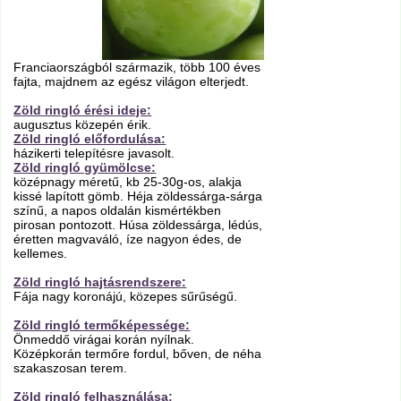
Franciaországból származik, több 100 éves
fajta, majdnem az egész világon elterjedt.
Zöld ringló érési ideje:
augusztus közepén érik.
Zöld ringló előfordulása:
házikerti telepítésre javasolt.
Zöld ringló gyümölcse:
középnagy méretű, kb 25-30g-os, alakja
kissé lapított gömb. Héja zöldessárga-sárga
színű, a napos oldalán kismértékben
pirosan pontozott. Húsa zöldessárga, lédús,
éretten magvaváló, íze nagyon édes, de
kellemes.
Zöld ringló hajtásrendszere:
Fája nagy koronájú, közepes sűrűségű.
Zöld ringló termőképessége:
Önmeddő virágai korán nyílnak.
Középkorán termőre fordul, bőven, de néha
szakaszosan terem.
Zöld ringló felhasználása: