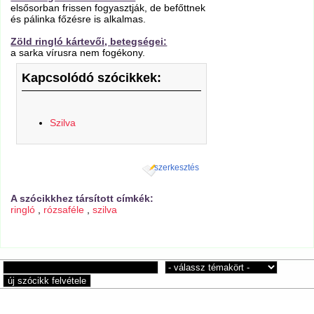
elsősorban frissen fogyasztják, de befőttnek
és pálinka főzésre is alkalmas.
Zöld ringló kártevői, betegségei:
a sarka vírusra nem fogékony.
Kapcsolódó szócikkek:
Szilva
szerkesztés
A szócikkhez társított címkék:
ringló
,
rózsaféle
,
szilva