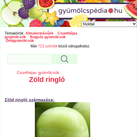
Témakörök:
Almatermésűek
Csonthéjas
gyümölcsök
Bogyós gyümölcsök
Déligyümölcsök
Már
721 szócikk
közül válogathatsz.
Csonthéjas gyümölcsök
Zöld ringló
Zöld ringló származása: