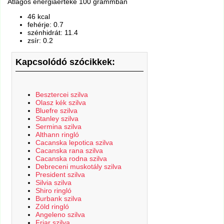
Átlagos energiaértéke 100 grammban
46 kcal
fehérje: 0.7
szénhidrát: 11.4
zsír: 0.2
Kapcsolódó szócikkek:
Besztercei szilva
Olasz kék szilva
Bluefre szilva
Stanley szilva
Sermina szilva
Althann ringló
Cacanska lepotica szilva
Cacanska rana szilva
Cacanska rodna szilva
Debreceni muskotály szilva
President szilva
Silvia szilva
Shiro ringló
Burbank szilva
Zöld ringló
Angeleno szilva
Friar szilva