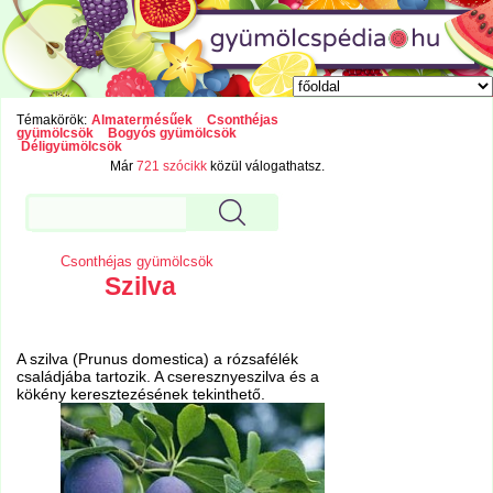
Témakörök:
Almatermésűek
Csonthéjas
gyümölcsök
Bogyós gyümölcsök
Déligyümölcsök
Már
721 szócikk
közül válogathatsz.
Csonthéjas gyümölcsök
Szilva
A szilva (Prunus domestica) a rózsafélék
családjába tartozik. A cseresznyeszilva és a
kökény
keresztezésének tekinthető.