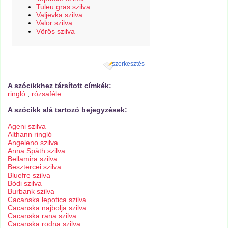
Tuleu gras szilva
Valjevka szilva
Valor szilva
Vörös szilva
szerkesztés
A szócikkhez társított címkék:
ringló
,
rózsaféle
A szócikk alá tartozó bejegyzések:
Ageni szilva
Althann ringló
Angeleno szilva
Anna Späth szilva
Bellamira szilva
Besztercei szilva
Bluefre szilva
Bódi szilva
Burbank szilva
Cacanska lepotica szilva
Cacanska najbolja szilva
Cacanska rana szilva
Cacanska rodna szilva