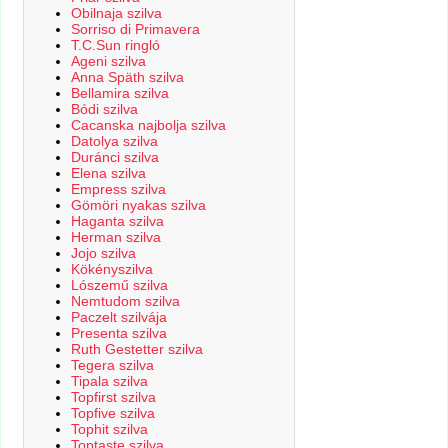
Obilnaja szilva
Sorriso di Primavera
T.C.Sun ringló
Ageni szilva
Anna Späth szilva
Bellamira szilva
Bódi szilva
Cacanska najbolja szilva
Datolya szilva
Duránci szilva
Elena szilva
Empress szilva
Gömöri nyakas szilva
Haganta szilva
Herman szilva
Jojo szilva
Kökényszilva
Lószemű szilva
Nemtudom szilva
Paczelt szilvája
Presenta szilva
Ruth Gestetter szilva
Tegera szilva
Tipala szilva
Topfirst szilva
Topfive szilva
Tophit szilva
Toptaste szilva