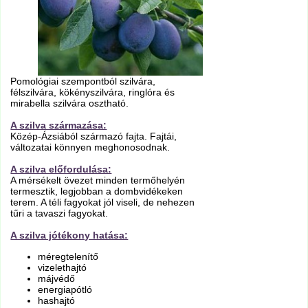
Pomológiai szempontból szilvára,
félszilvára, kökényszilvára, ringlóra és
mirabella szilvára osztható.
A szilva származása:
Közép-Ázsiából származó fajta. Fajtái,
változatai könnyen meghonosodnak.
A szilva előfordulása:
A mérsékelt övezet minden termőhelyén
termesztik, legjobban a dombvidékeken
terem. A téli fagyokat jól viseli, de nehezen
tűri a tavaszi fagyokat.
A szilva jótékony hatása:
méregtelenítő
vizelethajtó
májvédő
energiapótló
hashajtó