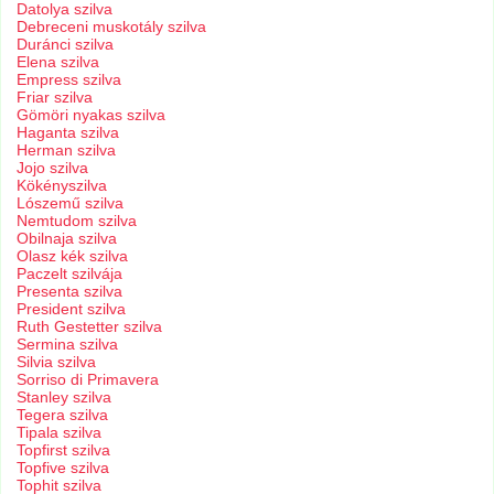
Datolya szilva
Debreceni muskotály szilva
Duránci szilva
Elena szilva
Empress szilva
Friar szilva
Gömöri nyakas szilva
Haganta szilva
Herman szilva
Jojo szilva
Kökényszilva
Lószemű szilva
Nemtudom szilva
Obilnaja szilva
Olasz kék szilva
Paczelt szilvája
Presenta szilva
President szilva
Ruth Gestetter szilva
Sermina szilva
Silvia szilva
Sorriso di Primavera
Stanley szilva
Tegera szilva
Tipala szilva
Topfirst szilva
Topfive szilva
Tophit szilva