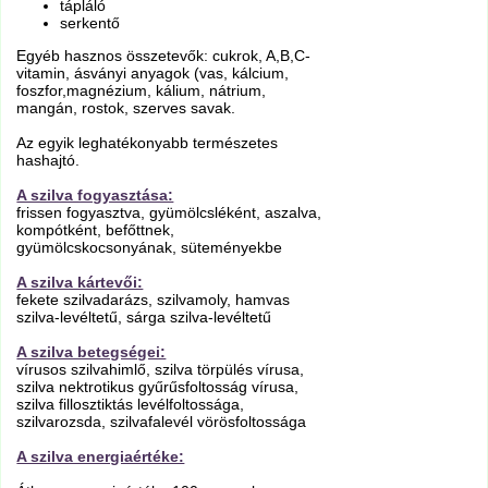
tápláló
serkentő
Egyéb hasznos összetevők: cukrok, A,B,C-
vitamin, ásványi anyagok (vas, kálcium,
foszfor,magnézium, kálium, nátrium,
mangán, rostok, szerves savak.
Az egyik leghatékonyabb természetes
hashajtó.
A szilva fogyasztása:
frissen fogyasztva, gyümölcsléként, aszalva,
kompótként, befőttnek,
gyümölcskocsonyának, süteményekbe
A szilva kártevői:
fekete szilvadarázs, szilvamoly, hamvas
szilva-levéltetű, sárga szilva-levéltetű
A szilva betegségei:
vírusos szilvahimlő, szilva törpülés vírusa,
szilva nektrotikus gyűrűsfoltosság vírusa,
szilva fillosztiktás levélfoltossága,
szilvarozsda, szilvafalevél vörösfoltossága
A szilva energiaértéke: