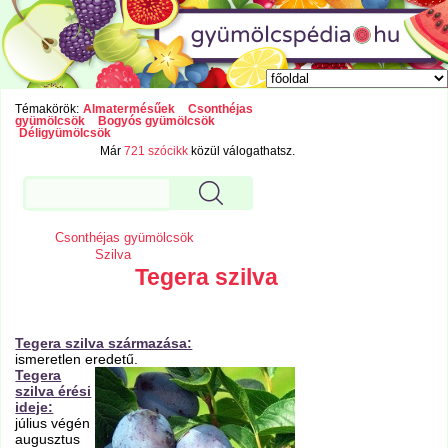
Témakörök:
Almatermésűek
Csonthéjas
gyümölcsök
Bogyós gyümölcsök
Déligyümölcsök
Már
721 szócikk
közül válogathatsz.
Csonthéjas gyümölcsök
Szilva
Tegera szilva
Tegera szilva származása:
ismeretlen eredetű.
Tegera
szilva érési
ideje:
július végén
augusztus