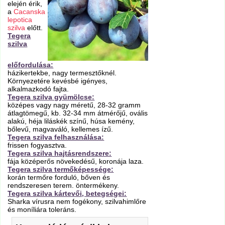
elején érik,
a
Cacanska
lepotica
szilva
előtt.
Tegera
szilva
előfordulása:
házikertekbe, nagy termesztőknél.
Környezetére kevésbé igényes,
alkalmazkodó fajta.
Tegera szilva gyümölcse:
középes vagy nagy méretű, 28-32 gramm
átlagtömegű, kb. 32-34 mm átmérőjű, ovális
alakú, héja liláskék színű, húsa kemény,
bőlevű, magvaváló, kellemes ízű.
Tegera szilva felhasználása:
frissen fogyasztva.
Tegera szilva hajtásrendszere:
fája középerős növekedésű, koronája laza.
Tegera szilva termőképessége:
korán termőre forduló, bőven és
rendszeresen terem. öntermékeny.
Tegera szilva kártevői, betegségei:
Sharka vírusra nem fogékony, szilvahimlőre
és moníliára toleráns.