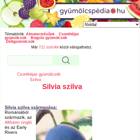
Témakörök:
Almatermésűek
Csonthéjas
gyümölcsök
Bogyós gyümölcsök
Déligyümölcsök
Már
721 szócikk
közül válogathatsz.
Csonthéjas gyümölcsök
Szilva
Silvia szilva
Silvia szilva származása:
Romániából
származik, az
Althann ringló
és az Early
Rivers