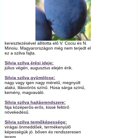
keresztezésével állította elő V. Cociu és N.
Minoiu. Magyarországon még nem terjedt el
ez a szilva fajta.
Silvia szilva érési ideje:
július végén, augusztus elején érik.
Silvia szilva gyümölcse:
nagy vagy igen nagy méretű, megnyúlt
alakú, lilásvörös színű. Húsa sárga színű,
kemény, magvaváló.
Silvia szilva hajtásrendszere:
fája középerős-erős, kissé feltörő
növekedésű.
Silvia szilva termőképessége:
virágai önmeddőek, termékenyülő
képességük jó. bőven és rendszeresen
terem.