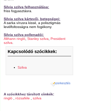
Silvia szilva felhasználása:
friss fogyasztásra.
Silvia szilva kártevői, betegségei:
A sarka vírusra kissé, a polisztigmás
levélfoltosságra nem fogékony.
Silvia szilva pollenadói:
Althann ringló
,
Stanley szilva
,
President
szilva
.
Kapcsolódó szócikkek:
Szilva
szerkesztés
A szócikkhez társított címkék:
ringló
,
rózsaféle
,
szilva