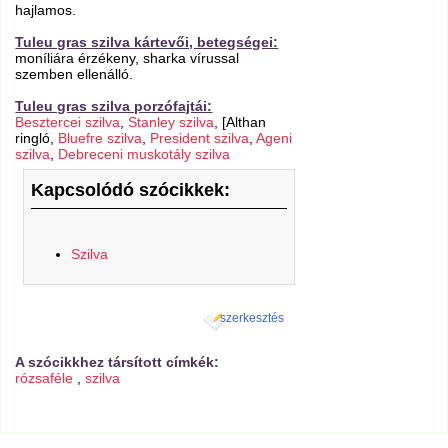
hajlamos.
Tuleu gras szilva kártevői, betegségei:
moníliára érzékeny, sharka vírussal
szemben ellenálló.
Tuleu gras szilva porzófajtái:
Besztercei szilva
,
Stanley szilva
, [Althan
ringló,
Bluefre szilva
,
President szilva
,
Ageni
szilva
,
Debreceni muskotály szilva
Kapcsolódó szócikkek:
Szilva
szerkesztés
A szócikkhez társított címkék:
rózsaféle
,
szilva