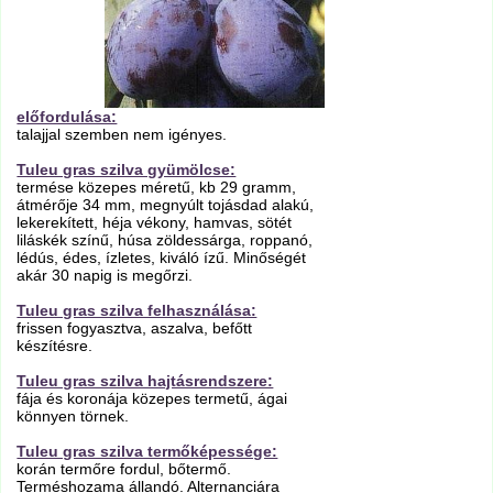
előfordulása:
talajjal szemben nem igényes.
Tuleu gras szilva gyümölcse:
termése közepes méretű, kb 29 gramm,
átmérője 34 mm, megnyúlt tojásdad alakú,
lekerekített, héja vékony, hamvas, sötét
liláskék színű, húsa zöldessárga, roppanó,
lédús, édes, ízletes, kiváló ízű. Minőségét
akár 30 napig is megőrzi.
Tuleu gras szilva felhasználása:
frissen fogyasztva, aszalva, befőtt
készítésre.
Tuleu gras szilva hajtásrendszere:
fája és koronája közepes termetű, ágai
könnyen törnek.
Tuleu gras szilva termőképessége:
korán termőre fordul, bőtermő.
Terméshozama állandó. Alternanciára