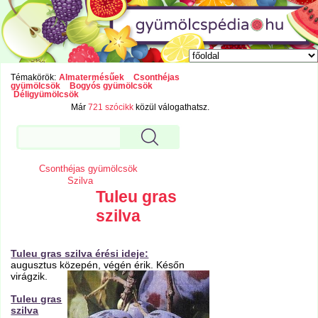
Témakörök:
Almatermésűek
Csonthéjas
gyümölcsök
Bogyós gyümölcsök
Déligyümölcsök
Már
721 szócikk
közül válogathatsz.
Csonthéjas gyümölcsök
Szilva
Tuleu gras
szilva
Tuleu gras szilva érési ideje:
augusztus közepén, végén érik. Későn
virágzik.
Tuleu gras
szilva