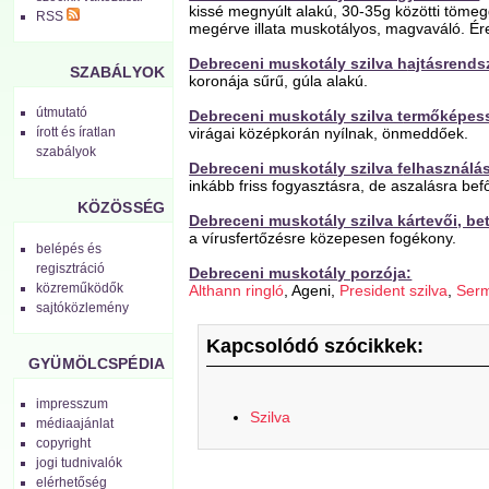
kissé megnyúlt alakú, 30-35g közötti tömegg
RSS
megérve illata muskotályos, magvaváló. Ére
Debreceni muskotály szilva h
ajtásrends
SZABÁLYOK
koronája sűrű, gúla alakú.
útmutató
Debreceni muskotály szilva t
ermőképes
virágai középkorán nyílnak, önmeddőek.
írott és íratlan
szabályok
Debreceni muskotály szilva f
elhasználá
inkább friss fogyasztásra, de aszalásra befőzé
KÖZÖSSÉG
Debreceni muskotály szilva k
ártevői, be
a vírusfertőzésre közepesen fogékony.
belépés és
regisztráció
Debreceni muskotály porzója:
közreműködők
Althann ringló
, Ageni,
President szilva
,
Serm
sajtóközlemény
Kapcsolódó szócikkek:
GYÜMÖLCSPÉDIA
impresszum
Szilva
médiaajánlat
copyright
jogi tudnivalók
elérhetőség