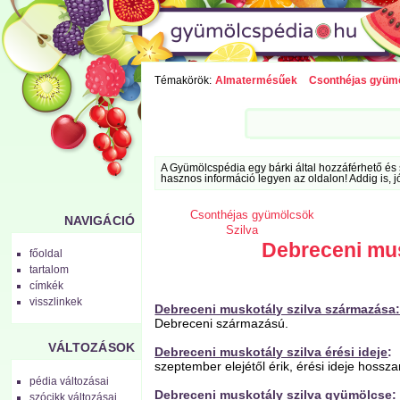
Témakörök:
Almatermésűek
Csonthéjas gyüm
A Gyümölcspédia egy bárki által hozzáférhető és 
hasznos információ legyen az oldalon! Addig is, j
Csonthéjas gyümölcsök
NAVIGÁCIÓ
Szilva
Debreceni mus
főoldal
tartalom
címkék
visszlinkek
Debreceni muskotály szilva származása
Debreceni származású.
VÁLTOZÁSOK
Debreceni muskotály szilva é
rési ideje
:
szeptember elejétől érik, érési ideje hossza
pédia változásai
Debreceni muskotály szilva g
yümölcse
:
szócikk változásai