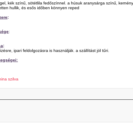
el, kék színű, sötétlila fedőszínnel. a húsuk aranysárga színű, kemény
tten hullik, és esős időben könnyen reped
zere
:
sége
:
sa
:
sre, ipari feldolgozásra is használják. a szállítást jól tűri.
tegségei:
ina szilva