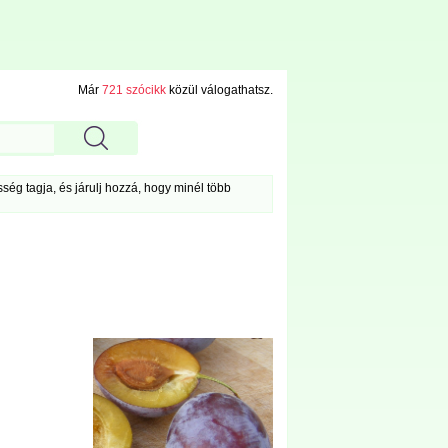
Már
721 szócikk
közül válogathatsz.
ég tagja, és járulj hozzá, hogy minél több