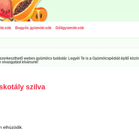
ölcsök
Bogyós gyümölcsök
Déligyümölcsök
szerkeszthető webes gyümölcs tudástár. Legyél Te is a Gyümölcspédiát építő közöss
ó olvasgatást kívánunk!
kotály szilva
:
n elhúzódik.