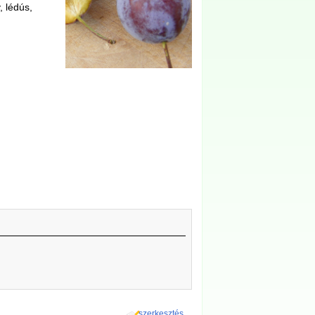
, lédús,
szerkesztés