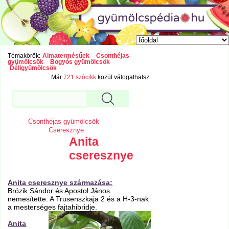
Témakörök:
Almatermésűek
Csonthéjas
gyümölcsök
Bogyós gyümölcsök
Déligyümölcsök
Már
721 szócikk
közül válogathatsz.
Csonthéjas gyümölcsök
Cseresznye
Anita
cseresznye
Anita cseresznye származása:
Brózik Sándor és Apostol János
nemesítette. A Trusenszkaja 2 és a H-3-nak
a mesterséges fajtahibridje.
Anita