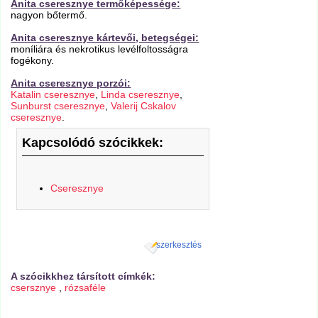
Anita cseresznye termőképessége:
nagyon bőtermő.
Anita cseresznye kártevői, betegségei:
moníliára és nekrotikus levélfoltosságra
fogékony.
Anita cseresznye porzói:
Katalin cseresznye
,
Linda cseresznye
,
Sunburst cseresznye
,
Valerij Cskalov
cseresznye
.
Kapcsolódó szócikkek:
Cseresznye
szerkesztés
A szócikkhez társított címkék:
csersznye
,
rózsaféle