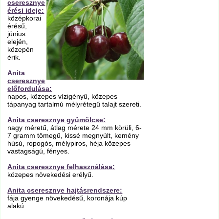
cseresznye
érési ideje:
középkorai
érésű,
június
elején,
közepén
érik.
Anita
cseresznye
előfordulása:
napos, közepes vízigényű, közepes
tápanyag tartalmú mélyrétegű talajt szereti.
Anita cseresznye gyümölcse:
nagy méretű, átlag mérete 24 mm körüli, 6-
7 gramm tömegű, kissé megnyúlt, kemény
húsú, ropogós, mélypiros, héja közepes
vastagságú, fényes.
Anita cseresznye felhasználása:
közepes növekedési erélyű.
Anita cseresznye hajtásrendszere:
fája gyenge növekedésű, koronája kúp
alakú.