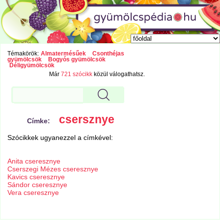
Témakörök:
Almatermésűek
Csonthéjas
gyümölcsök
Bogyós gyümölcsök
Déligyümölcsök
Már
721 szócikk
közül válogathatsz.
csersznye
Címke:
Szócikkek ugyanezzel a címkével:
Anita cseresznye
Cserszegi Mézes cseresznye
Kavics cseresznye
Sándor cseresznye
Vera cseresznye