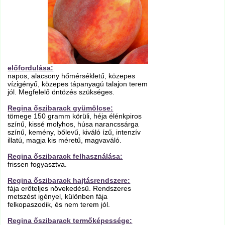
előfordulása:
napos, alacsony hőmérsékletű, közepes
vízigényű, közepes tápanyagú talajon terem
jól. Megfelelő öntözés szükséges.
Regina őszibarack gyümölcse:
tömege 150 gramm körüli, héja élénkpiros
színű, kissé molyhos, húsa narancssárga
színű, kemény, bőlevű, kiváló ízű, intenzív
illatú, magja kis méretű, magvaváló.
Regina őszibarack felhasználása:
frissen fogyasztva.
Regina őszibarack hajtásrendszere:
fája erőteljes növekedésű. Rendszeres
metszést igényel, különben fája
felkopaszodik, és nem terem jól.
Regina őszibarack termőképessége: