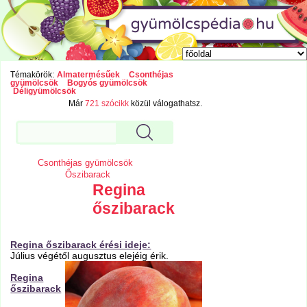
Témakörök:
Almatermésűek
Csonthéjas
gyümölcsök
Bogyós gyümölcsök
Déligyümölcsök
Már
721 szócikk
közül válogathatsz.
Csonthéjas gyümölcsök
Őszibarack
Regina
őszibarack
Regina őszibarack érési ideje:
Július végétől augusztus elejéig érik.
Regina
őszibarack