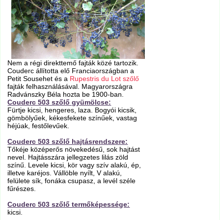
Nem a régi direkttemő fajták közé tartozik.
Couderc állította elő Franciaországban a
Petit Sousehet és a
Rupestris du Lot szőlő
fajták felhasználásával. Magyarországra
Radvánszky Béla hozta be 1900-ban.
Couderc 503 szőlő gyümölcse:
Fürtje kicsi, hengeres, laza. Bogyói kicsik,
gömbölyűek, kékesfekete színűek, vastag
héjúak, festőlevűek.
Couderc 503 szőlő hajtásrendszere:
Tőkéje középerős növekedésű, sok hajtást
nevel. Hajtásszára jellegzetes lilás zöld
színű. Levele kicsi, kör vagy szív alakú, ép,
illetve karéjos. Vállöble nyílt, V alakú,
felülete sík, fonáka csupasz, a levél széle
fűrészes.
Couderc 503 szőlő termőképessége:
kicsi.