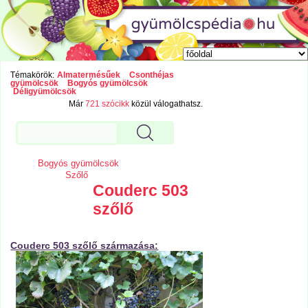
Témakörök:
Almatermésűek
Csonthéjas
gyümölcsök
Bogyós gyümölcsök
Déligyümölcsök
Már
721 szócikk
közül válogathatsz.
Bogyós gyümölcsök
Szőlő
Couderc 503
szőlő
Couderc 503 szőlő származása: