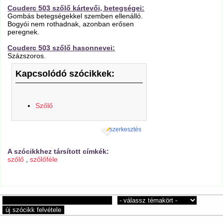
Couderc 503 szőlő kártevői, betegségei:
Gombás betegségekkel szemben ellenálló.
Bogyói nem rothadnak, azonban erősen
peregnek.
Couderc 503 szőlő hasonnevei:
Százszoros.
Kapcsolódó szócikkek:
Szőlő
szerkesztés
A szócikkhez társított címkék:
szőlő
,
szőlőféle