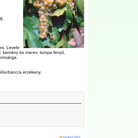
g,
es. Levele
ony, kemény és merev, tompa fényű,
romsárga.
őlőorbáncra érzékeny.
szerkesztés