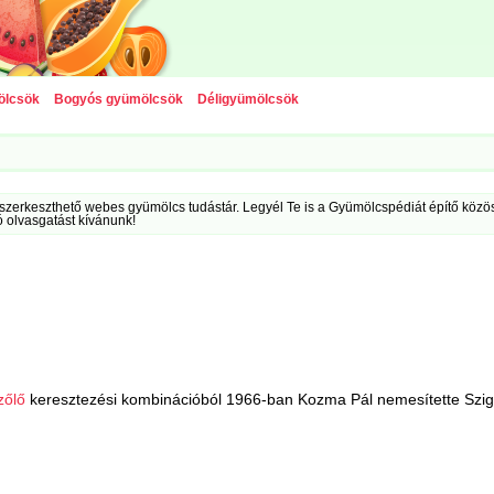
ölcsök
Bogyós gyümölcsök
Déligyümölcsök
szerkeszthető webes gyümölcs tudástár. Legyél Te is a Gyümölcspédiát építő közöss
ó olvasgatást kívánunk!
zőlő
keresztezési kombinációból 1966-ban Kozma Pál nemesítette Szi