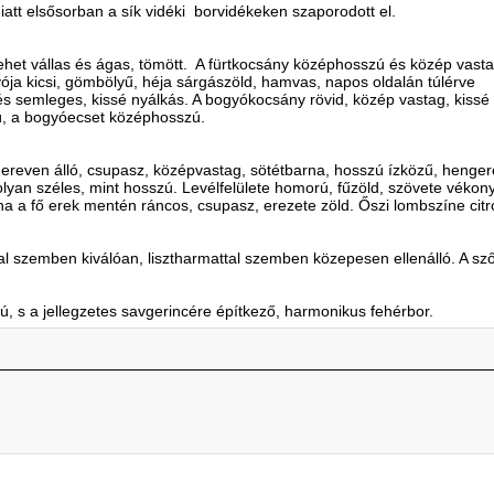
tt elsősorban a sík vidéki borvidékeken szaporodott el.
ehet vállas és ágas, tömött. A fürtkocsány középhosszú és közép vasta
ja kicsi, gömbölyű, héja sárgászöld, hamvas, napos oldalán túlérve
s semleges, kissé nyálkás. A bogyókocsány rövid, közép vastag, kissé
ú, a bogyóecset középhosszú.
mereven álló, csupasz, középvastag, sötétbarna, hosszú ízközű, henger
, olyan széles, mint hosszú. Levélfelülete homorú, fűzöld, szövete vék
ha a fő erek mentén ráncos, csupasz, erezete zöld. Őszi lombszíne cit
 szemben kiválóan, lisztharmattal szemben közepesen ellenálló. A sz
vú, s a jellegzetes savgerincére építkező, harmonikus fehérbor.