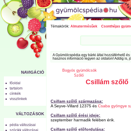
Témakörök:
Almatermésűek
Csonthéjas gyüm
A Gyümölcspédia egy bárki által hozzáférhető és 
hasznos információ legyen az oldalon! Addig is, j
Bogyós gyümölcsök
NAVIGÁCIÓ
Szőlő
Csillám szőlő
főoldal
tartalom
címkék
visszlinkek
Csillam szőlő származása:
A Seyve-Villard 12375 és
Csaba gyöngye s
VÁLTOZÁSOK
Csillam szőlő érési ideje:
szeptember harmadik felében érik.
pédia változásai
Csillam szőlő előfordulása:
szócikk változásai