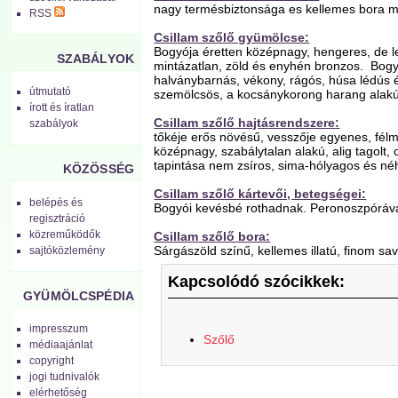
nagy termésbiztonsága es kellemes bora mia
RSS
Csillam szőlő gyümölcse:
Bogyója éretten középnagy, hengeres, de l
SZABÁLYOK
mintázatlan, zöld és enyhén bronzos. Bogyó
halványbarnás, vékony, rágós, húsa lédús é
útmutató
szemölcsös, a kocsánykorong harang alak
írott és íratlan
Csillam szőlő hajtásrendszere:
szabályok
tőkéje erős növésű, vesszője egyenes, fél
középnagy, szabálytalan alakú, alig tagolt
tapintása nem zsíros, sima-hólyagos és né
KÖZÖSSÉG
Csillam szőlő kártevői, betegségei:
belépés és
Bogyói kevésbé rothadnak. Peronoszpórával
regisztráció
közreműködők
Csillam szőlő bora:
Sárgászöld színű, kellemes illatú, finom sa
sajtóközlemény
Kapcsolódó szócikkek:
GYÜMÖLCSPÉDIA
impresszum
Szőlő
médiaajánlat
copyright
jogi tudnivalók
elérhetőség