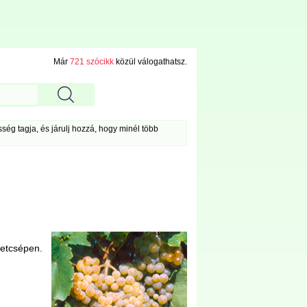
Már
721 szócikk
közül válogathatsz.
ég tagja, és járulj hozzá, hogy minél több
getcsépen.