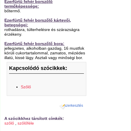
Ezerfürtű fehér borszőlő
termőképessége:
bőtermő.
Ezerfürtű fehér borszőlő kártevői,
betegségei:
rothadásra, túlterhelésre és szárazságra
érzékeny.
Ezerfürtű fehér borszőlő bora:
jellegzetes, alkoholban gazdag, 16 mustfok
körüli cukortartalommal, zamatos, mézédes
illatú, kissé lágy. Asztali vagy minőségi bor.
Kapcsolódó szócikkek:
Szőlő
szerkesztés
A szócikkhez társított címkék:
szőlő
,
szőlőféle