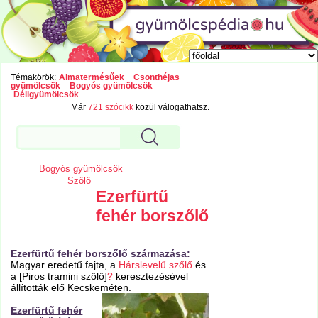
Témakörök:
Almatermésűek
Csonthéjas
gyümölcsök
Bogyós gyümölcsök
Déligyümölcsök
Már
721 szócikk
közül válogathatsz.
Bogyós gyümölcsök
Szőlő
Ezerfürtű
fehér borszőlő
Ezerfürtű fehér borszőlő származása:
Magyar eredetű fajta, a
Hárslevelű szőlő
és
a [Piros tramini szőlő]
?
keresztezésével
állították elő Kecskeméten.
Ezerfürtű fehér