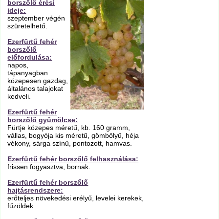
borszőlő érési
ideje:
szeptember végén
szüretelhető.
Ezerfürtű fehér
borszőlő
előfordulása:
napos,
tápanyagban
közepesen gazdag,
általános talajokat
kedveli.
Ezerfürtű fehér
borszőlő gyümölcse:
Fürtje közepes méretű, kb. 160 gramm,
vállas, bogyója kis méretű, gömbölyű, héja
vékony, sárga színű, pontozott, hamvas.
Ezerfürtű fehér borszőlő felhasználása:
frissen fogyasztva, bornak.
Ezerfürtű fehér borszőlő
hajtásrendszere:
erőteljes növekedési erélyű, levelei kerekek,
fűzöldek.