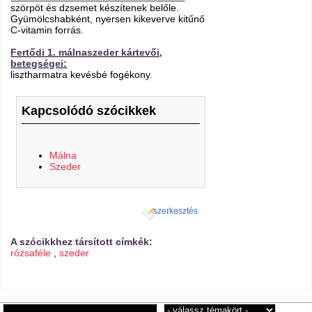
szörpöt és dzsemet készítenek belőle.
Gyümölcshabként, nyersen kikeverve kitűnő
C-vitamin forrás.
Fertődi 1. málnaszeder kártevői,
betegségei:
lisztharmatra kevésbé fogékony.
Kapcsolódó szócikkek
Málna
Szeder
szerkesztés
A szócikkhez társított címkék:
rózsaféle
,
szeder