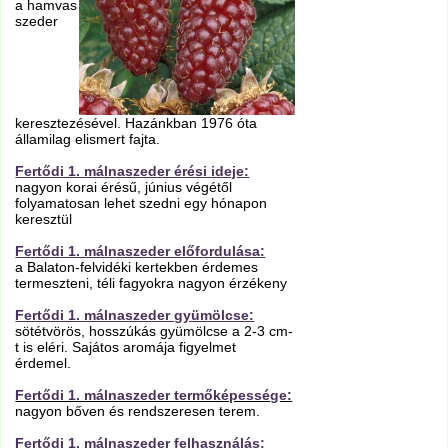
a hamvas
szeder
keresztezésével. Hazánkban 1976 óta
államilag elismert fajta.
Fertődi 1. málnaszeder érési ideje:
nagyon korai érésű, június végétől
folyamatosan lehet szedni egy hónapon
keresztül
Fertődi 1. málnaszeder előfordulása:
a Balaton-felvidéki kertekben érdemes
termeszteni, téli fagyokra nagyon érzékeny
Fertődi 1. málnaszeder gyümölcse:
sötétvörös, hosszúkás gyümölcse a 2-3 cm-
t is eléri. Sajátos aromája figyelmet
érdemel.
Fertődi 1. málnaszeder termőképessége:
nagyon bőven és rendszeresen terem.
Fertődi 1. málnaszeder felhasználás: