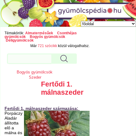
Témakörök:
Almatermésűek
Csonthéjas
gyümölcsök
Bogyós gyümölcsök
Déligyümölcsök
Már
721 szócikk
közül válogathatsz.
Bogyós gyümölcsök
Szeder
Fertődi 1.
málnaszeder
Fertődi 1. málnaszeder származása:
Porpáczy
Aladár
állította
elő a
málna és