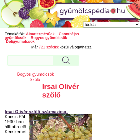
Témakörök:
Almatermésűek
Csonthéjas
gyümölcsök
Bogyós gyümölcsök
Déligyümölcsök
Már
721 szócikk
közül válogathatsz.
Bogyós gyümölcsök
Szőlő
Irsai Olivér
szőlő
Irsai Olivér szőlő származása:
Kocsis Pál
1930-ban
állította elő
Kecskemét-