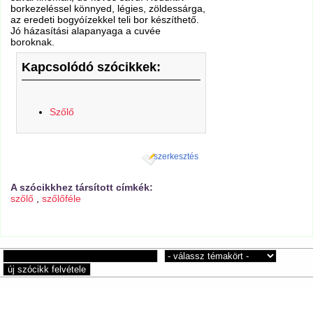
borkezeléssel könnyed, légies, zöldessárga,
az eredeti bogyóízekkel teli bor készíthető.
Jó házasítási alapanyaga a cuvée
boroknak.
Kapcsolódó szócikkek:
Szőlő
szerkesztés
A szócikkhez társított címkék:
szőlő
,
szőlőféle