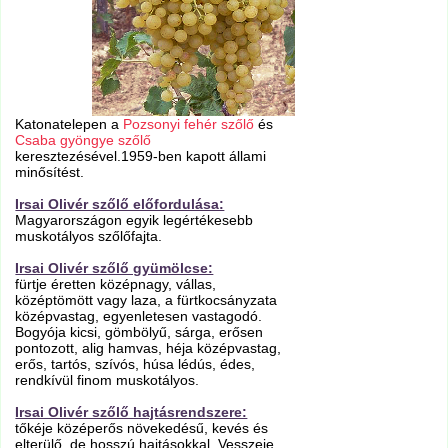
Katonatelepen a
Pozsonyi fehér szőlő
és
Csaba gyöngye szőlő
keresztezésével.1959-ben kapott állami
minősítést.
Irsai Olivér szőlő előfordulása:
Magyarországon egyik legértékesebb
muskotályos szőlőfajta.
Irsai Olivér szőlő gyümölcse:
fürtje éretten középnagy, vállas,
középtömött vagy laza, a fürtkocsányzata
középvastag, egyenletesen vastagodó.
Bogyója kicsi, gömbölyű, sárga, erősen
pontozott, alig hamvas, héja középvastag,
erős, tartós, szívós, húsa lédús, édes,
rendkívül finom muskotályos.
Irsai Olivér szőlő hajtásrendszere:
tőkéje középerős növekedésű, kevés és
elterülő, de hosszú hajtásokkal. Vesszeje