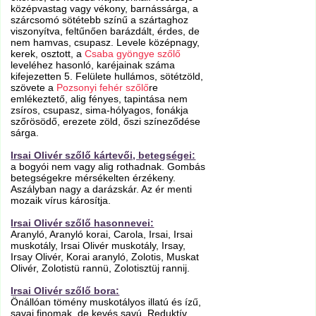
középvastag vagy vékony, barnássárga, a
szárcsomó sötétebb színű a szártaghoz
viszonyítva, feltűnően barázdált, érdes, de
nem hamvas, csupasz. Levele középnagy,
kerek, osztott, a
Csaba gyöngye szőlő
leveléhez hasonló, karéjainak száma
kifejezetten 5. Felülete hullámos, sötétzöld,
szövete a
Pozsonyi fehér szőlő
re
emlékeztető, alig fényes, tapintása nem
zsíros, csupasz, sima-hólyagos, fonákja
szőrösödő, erezete zöld, őszi színeződése
sárga.
Irsai Olivér szőlő kártevői, betegségei:
a bogyói nem vagy alig rothadnak. Gombás
betegségekre mérsékelten érzékeny.
Aszályban nagy a darázskár. Az ér menti
mozaik vírus károsítja.
Irsai Olivér szőlő hasonnevei:
Aranyló, Aranyló korai, Carola, Irsai, Irsai
muskotály, Irsai Olivér muskotály, Irsay,
Irsay Olivér, Korai aranyló, Zolotis, Muskat
Olivér, Zolotistü rannü, Zolotisztüj rannij.
Irsai Olivér szőlő bora:
Önállóan tömény muskotályos illatú és ízű,
savai finomak, de kevés savú. Reduktív