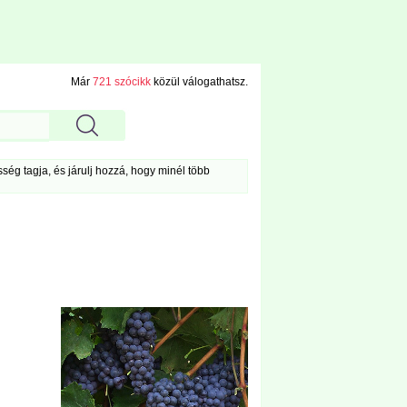
Már
721 szócikk
közül válogathatsz.
ég tagja, és járulj hozzá, hogy minél több