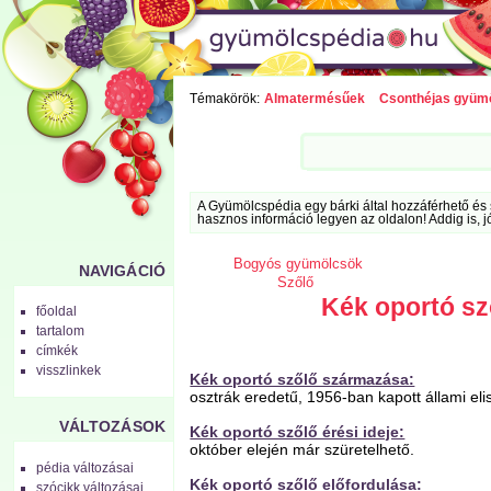
Témakörök:
Almatermésűek
Csonthéjas gyüm
A Gyümölcspédia egy bárki által hozzáférhető és 
hasznos információ legyen az oldalon! Addig is, j
Bogyós gyümölcsök
NAVIGÁCIÓ
Szőlő
Kék oportó sz
főoldal
tartalom
címkék
visszlinkek
Kék oportó szőlő származása:
osztrák eredetű, 1956-ban kapott állami eli
VÁLTOZÁSOK
Kék oportó szőlő érési ideje:
október elején már szüretelhető.
pédia változásai
Kék oportó szőlő előfordulása:
szócikk változásai