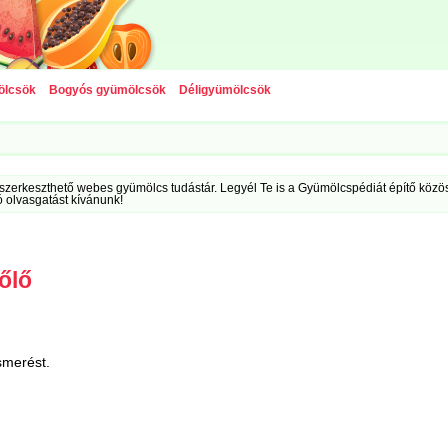
ölcsök
Bogyós gyümölcsök
Déligyümölcsök
szerkeszthető webes gyümölcs tudástár. Legyél Te is a Gyümölcspédiát építő közöss
ó olvasgatást kívánunk!
őlő
smerést.