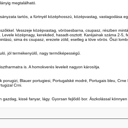
lányig megtalálható.
kocsányzata tartós, a fürtnyél középhosszú, középvastag, vastagodása eg
esszőkkel. Vesszeje középvastag, vörösesbarna, csupasz, részben mintáz
Levele középnagy, kerekded, hasadt-osztott. Karéjainak száma 2-5, fel
intású, sima és csupasz, erezete zöld, esetleg a töve vörös. Őszi lomb
uló, jól termékenyülő, nagy termőképességű.
isztharmatra is. A homokverés leveleit nagyon károsítja.
k porugizi, Blauer portugiesi, Portugalské modré, Portugais bleu, Crne 
tugizal Crni.
an gazdag, kissé fanyar, lágy. Gyorsan fejlődő bor. Ászkolással könnye