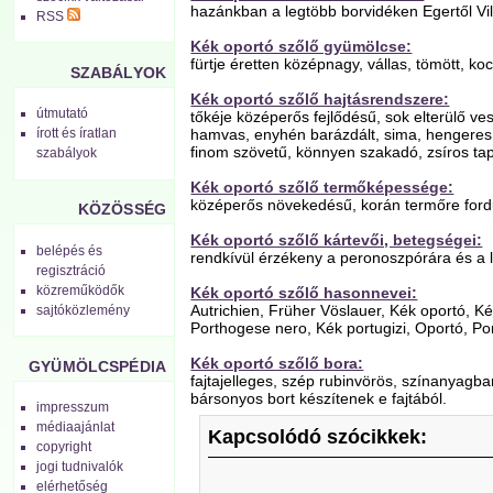
hazánkban a legtöbb borvidéken Egertől Vil
RSS
Kék oportó szőlő gyümölcse:
fürtje éretten középnagy, vállas, tömött, 
SZABÁLYOK
Kék oportó szőlő hajtásrendszere:
útmutató
tőkéje középerős fejlődésű, sok elterülő v
hamvas, enyhén barázdált, sima, hengeres. 
írott és íratlan
finom szövetű, könnyen szakadó, zsíros tap
szabályok
Kék oportó szőlő termőképessége:
középerős növekedésű, korán termőre ford
KÖZÖSSÉG
Kék oportó szőlő kártevői, betegségei:
belépés és
rendkívül érzékeny a peronoszpórára és a l
regisztráció
közreműködők
Kék oportó szőlő hasonnevei:
Autrichien, Früher Vöslauer, Kék oportó, Ké
sajtóközlemény
Porthogese nero, Kék portugizi, Oportó, Por
Kék oportó szőlő bora:
GYÜMÖLCSPÉDIA
fajtajelleges, szép rubinvörös, színanyagb
bársonyos bort készítenek e fajtából.
impresszum
médiaajánlat
Kapcsolódó szócikkek:
copyright
jogi tudnivalók
elérhetőség