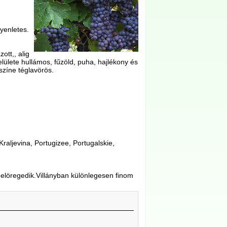
yenletes.
ott,, alig
ülete hullámos, fűzöld, puha, hajlékony és
színe téglavörös.
Kraljevina, Portugizee, Portugalskie,
n elöregedik.Villányban különlegesen finom