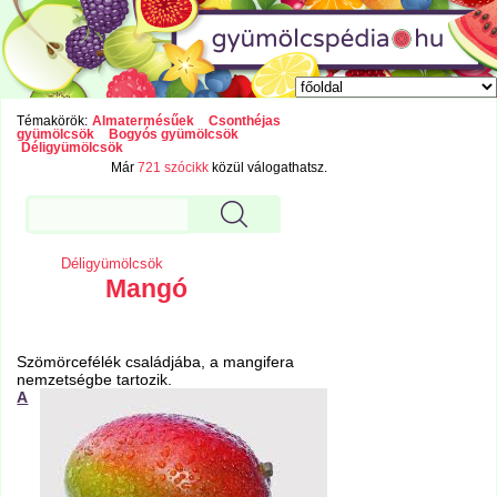
Témakörök:
Almatermésűek
Csonthéjas
gyümölcsök
Bogyós gyümölcsök
Déligyümölcsök
Már
721 szócikk
közül válogathatsz.
Déligyümölcsök
Mangó
Szömörcefélék családjába, a mangifera
nemzetségbe tartozik.
A