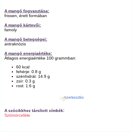
A mangó fogyasztása:
frissen, érett formában
A mangó kártevői:
famoly
A mangó betegségei:
antraknózis
A mangó energiaértéke:
Átlagos energiaértéke 100 grammban:
60 kcal
fehérje: 0.8 g
szénhidrát: 14.9 g
zsír: 0.3 g
rost: 1.6 g
szerkesztés
A szócikkhez társított címkék:
Szömörceféle