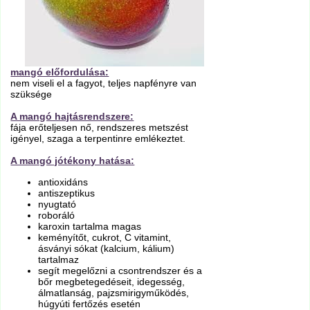
mangó előfordulása:
nem viseli el a fagyot, teljes napfényre van
szüksége
A mangó hajtásrendszere:
fája erőteljesen nő, rendszeres metszést
igényel, szaga a terpentinre emlékeztet.
A mangó jótékony hatása:
antioxidáns
antiszeptikus
nyugtató
roboráló
karoxin tartalma magas
keményítőt, cukrot, C vitamint,
ásványi sókat (kalcium, kálium)
tartalmaz
segít megelőzni a csontrendszer és a
bőr megbetegedéseit, idegesség,
álmatlanság, pajzsmirigyműködés,
húgyúti fertőzés esetén