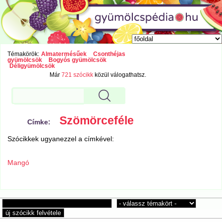
Témakörök:
Almatermésűek
Csonthéjas
gyümölcsök
Bogyós gyümölcsök
Déligyümölcsök
Már
721 szócikk
közül válogathatsz.
Szömörceféle
Címke:
Szócikkek ugyanezzel a címkével:
Mangó