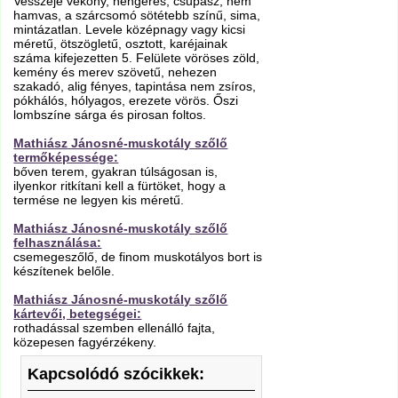
Vesszeje vékony, hengeres, csupasz, nem
hamvas, a szárcsomó sötétebb színű, sima,
mintázatlan. Levele középnagy vagy kicsi
méretű, ötszögletű, osztott, karéjainak
száma kifejezetten 5. Felülete vöröses zöld,
kemény és merev szövetű, nehezen
szakadó, alig fényes, tapintása nem zsíros,
pókhálós, hólyagos, erezete vörös. Őszi
lombszíne sárga és pirosan foltos.
Mathiász Jánosné-muskotály szőlő
termőképessége:
bőven terem, gyakran túlságosan is,
ilyenkor ritkítani kell a fürtöket, hogy a
termése ne legyen kis méretű.
Mathiász Jánosné-muskotály szőlő
felhasználása:
csemegeszőlő, de finom muskotályos bort is
készítenek belőle.
Mathiász Jánosné-muskotály szőlő
kártevői, betegségei:
rothadással szemben ellenálló fajta,
közepesen fagyérzékeny.
Kapcsolódó szócikkek: