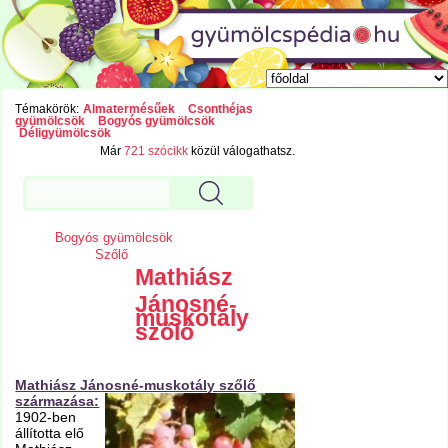
Témakörök:
Almatermésűek
Csonthéjas
gyümölcsök
Bogyós gyümölcsök
Déligyümölcsök
Már
721 szócikk
közül válogathatsz.
Bogyós gyümölcsök
Szőlő
Mathiász
Jánosné-
muskotály
szőlő
Mathiász Jánosné-muskotály szőlő
származása:
1902-ben
állította elő