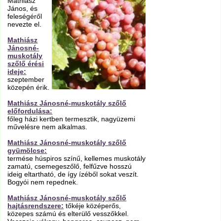
Mathiász
János, és
feleségéről
nevezte el.
Mathiász
Jánosné-
muskotály
szőlő érési
ideje:
szeptember
közepén érik.
Mathiász Jánosné-muskotály szőlő
előfordulása:
főleg házi kertben termesztik, nagyüzemi
művelésre nem alkalmas.
Mathiász Jánosné-muskotály szőlő
gyümölcse:
termése húspiros színű, kellemes muskotály
zamatú, csemegeszőlő, felfűzve hosszú
ideig eltartható, de így ízéből sokat veszít.
Bogyói nem repednek.
Mathiász Jánosné-muskotály szőlő
hajtásrendszere:
tőkéje középerős,
közepes számú és elterülő vesszőkkel.