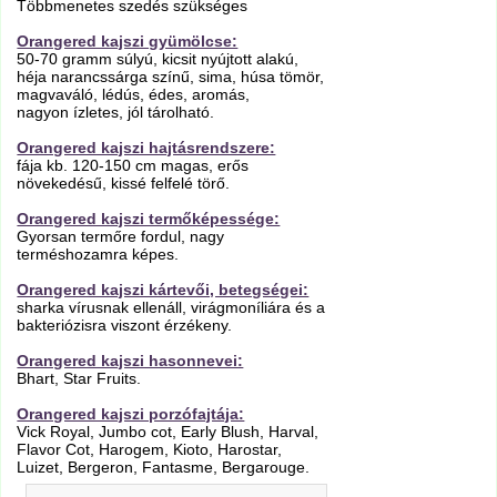
Többmenetes szedés szükséges
Orangered kajszi gyümölcse:
50-70 gramm súlyú, kicsit nyújtott alakú,
héja narancssárga színű, sima, húsa tömör,
magvaváló, lédús, édes, aromás,
nagyon ízletes, jól tárolható.
Orangered kajszi hajtásrendszere:
fája kb. 120-150 cm magas, erős
növekedésű, kissé felfelé törő.
Orangered kajszi termőképessége:
Gyorsan termőre fordul, nagy
terméshozamra képes.
Orangered kajszi kártevői, betegségei:
sharka vírusnak ellenáll, virágmoníliára és a
bakteriózisra viszont érzékeny.
Orangered kajszi hasonnevei:
Bhart, Star Fruits.
Orangered kajszi porzófajtája:
Vick Royal, Jumbo cot, Early Blush, Harval,
Flavor Cot, Harogem, Kioto, Harostar,
Luizet, Bergeron, Fantasme, Bergarouge.