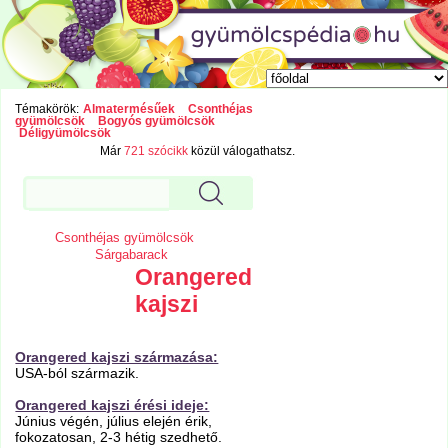
Témakörök:
Almatermésűek
Csonthéjas
gyümölcsök
Bogyós gyümölcsök
Déligyümölcsök
Már
721 szócikk
közül válogathatsz.
Csonthéjas gyümölcsök
Sárgabarack
Orangered
kajszi
Orangered kajszi származása:
USA-ból származik.
Orangered kajszi érési ideje:
Június végén, július elején érik,
fokozatosan, 2-3 hétig szedhető.