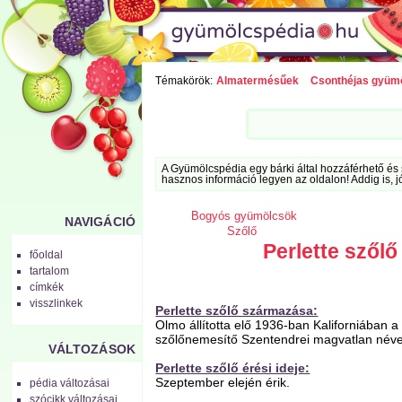
Témakörök:
Almatermésűek
Csonthéjas gyüm
A Gyümölcspédia egy bárki által hozzáférhető és 
hasznos információ legyen az oldalon! Addig is, j
Bogyós gyümölcsök
NAVIGÁCIÓ
Szőlő
Perlette szőlő
főoldal
tartalom
címkék
visszlinkek
Perlette szőlő származása:
Olmo állította elő 1936-ban Kaliforniában a
szőlőnemesítő Szentendrei magvatlan néven
VÁLTOZÁSOK
Perlette szőlő érési ideje:
Szeptember elején érik.
pédia változásai
szócikk változásai