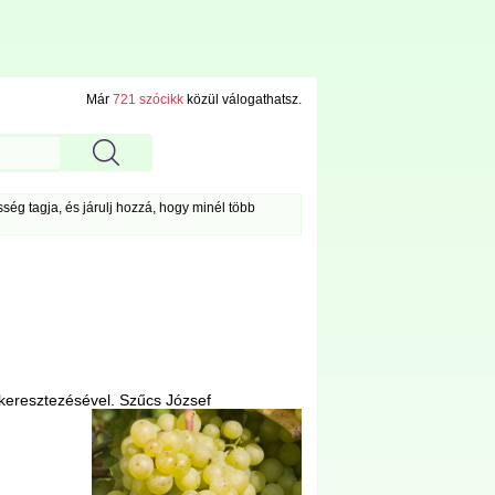
Már
721 szócikk
közül válogathatsz.
ég tagja, és járulj hozzá, hogy minél több
keresztezésével. Szűcs
József