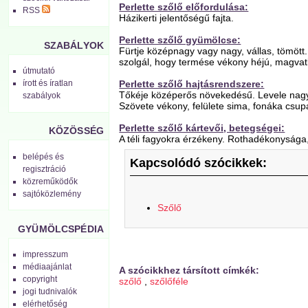
Perlette szőlő előfordulása:
RSS
Házikerti jelentőségű fajta.
Perlette szőlő gyümölcse:
SZABÁLYOK
Fürtje középnagy vagy nagy, vállas, tömöt
szolgál, hogy termése vékony héjú, magvatl
útmutató
Perlette szőlő hajtásrendszere:
írott és íratlan
Tőkéje középerős növekedésű. Levele nagy, a
szabályok
Szövete vékony, felülete sima, fonáka csup
Perlette szőlő kártevői, betegségei:
KÖZÖSSÉG
A téli fagyokra érzékeny. Rothadékonyság
belépés és
Kapcsolódó szócikkek:
regisztráció
közreműködők
sajtóközlemény
Szőlő
GYÜMÖLCSPÉDIA
impresszum
médiaajánlat
A szócikkhez társított címkék:
copyright
szőlő
,
szőlőféle
jogi tudnivalók
elérhetőség