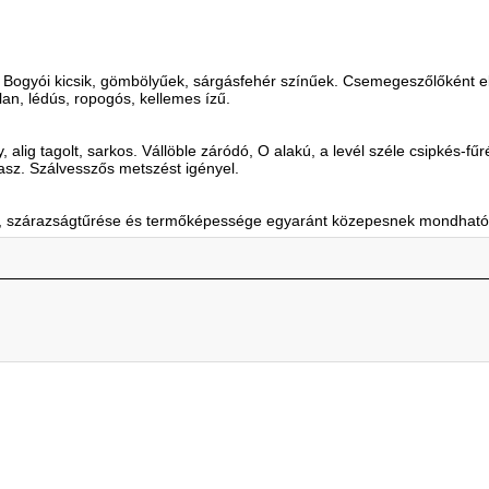
t. Bogyói kicsik, gömbölyűek, sárgásfehér színűek. Csemegeszőlőként 
an, lédús, ropogós, kellemes ízű.
lig tagolt, sarkos. Vállöble záródó, O alakú, a levél széle csipkés-fűr
asz. Szálvesszős metszést igényel.
a, szárazságtűrése és termőképessége egyaránt közepesnek mondható