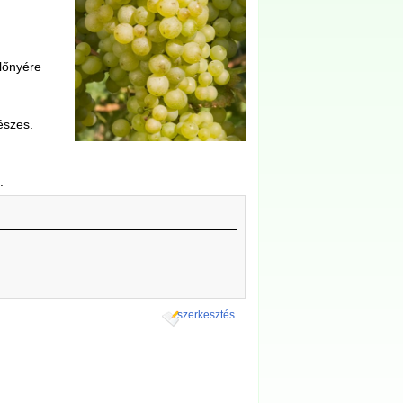
előnyére
észes.
.
szerkesztés