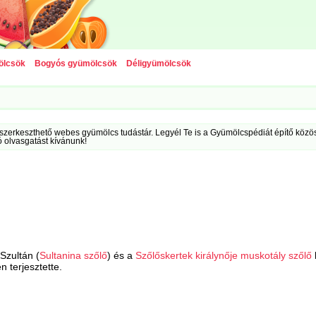
ölcsök
Bogyós gyümölcsök
Déligyümölcsök
szerkeszthető webes gyümölcs tudástár. Legyél Te is a Gyümölcspédiát építő közöss
ó olvasgatást kívánunk!
 Szultán (
Sultanina szőlő
) és a
Szőlőskertek királynője muskotály szőlő
 terjesztette.