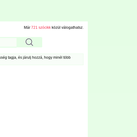
Már
721 szócikk
közül válogathatsz.
ég tagja, és járulj hozzá, hogy minél több