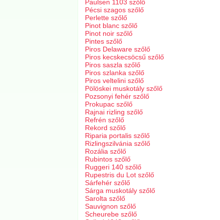
Paulsen 1103 szőlő
Pécsi szagos szőlő
Perlette szőlő
Pinot blanc szőlő
Pinot noir szőlő
Pintes szőlő
Piros Delaware szőlő
Piros kecskecsöcsű szőlő
Piros saszla szőlő
Piros szlanka szőlő
Piros veltelini szőlő
Pölöskei muskotály szőlő
Pozsonyi fehér szőlő
Prokupac szőlő
Rajnai rizling szőlő
Refrén szőlő
Rekord szőlő
Riparia portalis szőlő
Rizlingszilvánia szőlő
Rozália szőlő
Rubintos szőlő
Ruggeri 140 szőlő
Rupestris du Lot szőlő
Sárfehér szőlő
Sárga muskotály szőlő
Sarolta szőlő
Sauvignon szőlő
Scheurebe szőlő