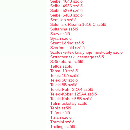
Seibel 4643 szőlő
Seibel 4986 szőlő
Seibel 5279 szőlő
Seibel 5409 szőlő
Semillon szőlő
Solonis x Riparia 1616 C szőlő
Sultanina szőlő
Suzy szőlő
Syrah szőlő
Szent Lőrinc szőlő
Szerémi zöld szőlő
Szőlőskertek királynője muskotály szőlő
Sztracsenszkij csemegeszőlő
Szürkebarát szőlő
Táltos szőlő
Tarcal 10 szőlő
Teleki 10A szőlő
Teleki 5C szőlő
Teleki 8B szőlő
Teleki-Fuhr S.O.4 szőlő
Teleki-Kober 125AA szőlő
Teleki-Kober 5BB szőlő
Téli muskotály szőlő
Teréz szőlő
Titán szőlő
Tizián szőlő
Tramini szőlő
Trollingi szőlő