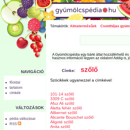
Témakörök:
Almatermésűek
Csonthéjas gyüm
A Gyümölcspédia egy bárki által hozzáférhető és 
hasznos információ legyen az oldalon! Addig is, j
szőlő
Címke:
NAVIGÁCIÓ
Szócikkek ugyanezzel a címkével:
főoldal
tartalom
címkék
101-14 szőlő
3309 C szőlő
Afuz Ali szőlő
VÁLTOZÁSOK
Aletta fehér szőlő
Alibernet szőlő
Alicante Bouschet szőlő
pédia változásai
Aligoté szőlő
RSS
Anita szőlő