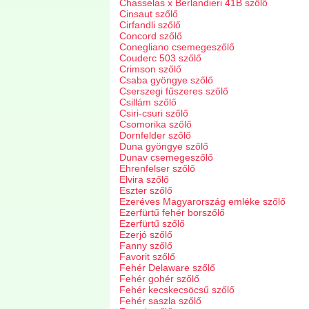
Chasselas x Berlandieri 41B szőlő
Cinsaut szőlő
Cirfandli szőlő
Concord szőlő
Conegliano csemegeszőlő
Couderc 503 szőlő
Crimson szőlő
Csaba gyöngye szőlő
Cserszegi fűszeres szőlő
Csillám szőlő
Csiri-csuri szőlő
Csomorika szőlő
Dornfelder szőlő
Duna gyöngye szőlő
Dunav csemegeszőlő
Ehrenfelser szőlő
Elvira szőlő
Eszter szőlő
Ezeréves Magyarország emléke szőlő
Ezerfürtű fehér borszőlő
Ezerfürtű szőlő
Ezerjó szőlő
Fanny szőlő
Favorit szőlő
Fehér Delaware szőlő
Fehér gohér szőlő
Fehér kecskecsöcsű szőlő
Fehér saszla szőlő