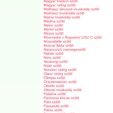
Magyar frankos szőlő
Magyar rizling szőlő
Mathiász Jánosné-muskotály szőlő
Mathiász muskotály szőlő
Mátrai muskotály szőlő
Medina szőlő
Melon szőlő
Merlot szőlő
Mézes szőlő
Mourvedre x Rupestris 1202 C szőlő
Muscadelle szőlő
Muscat Adda szőlő
Narancsízű csemegeszőlő
Nektár szőlő
Nero szőlő
Neuburgi szőlő
Noah szőlő
Nosztori rizling szőlő
Olasz rizling szőlő
Olimpia szőlő
Oraniensteiner szőlő
Othello szőlő
Ottonel muskotály szőlő
Palatina szőlő
Pannónia kincse szőlő
Parti szőlő
Passatutti szőlő
Pátria szőlő