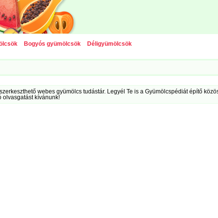
ölcsök
Bogyós gyümölcsök
Déligyümölcsök
szerkeszthető webes gyümölcs tudástár. Legyél Te is a Gyümölcspédiát építő közöss
ó olvasgatást kívánunk!