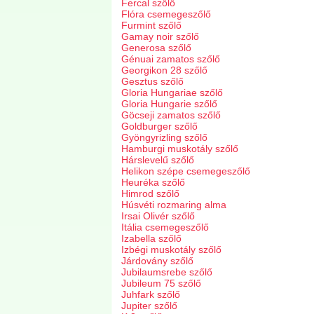
Fercal szőlő
Flóra csemegeszőlő
Furmint szőlő
Gamay noir szőlő
Generosa szőlő
Génuai zamatos szőlő
Georgikon 28 szőlő
Gesztus szőlő
Gloria Hungariae szőlő
Gloria Hungarie szőlő
Göcseji zamatos szőlő
Goldburger szőlő
Gyöngyrizling szőlő
Hamburgi muskotály szőlő
Hárslevelű szőlő
Helikon szépe csemegeszőlő
Heuréka szőlő
Himrod szőlő
Húsvéti rozmaring alma
Irsai Olivér szőlő
Itália csemegeszőlő
Izabella szőlő
Izbégi muskotály szőlő
Járdovány szőlő
Jubilaumsrebe szőlő
Jubileum 75 szőlő
Juhfark szőlő
Jupiter szőlő