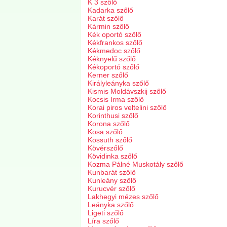
K 3 szőlő
Kadarka szőlő
Karát szőlő
Kármin szőlő
Kék oportó szőlő
Kékfrankos szőlő
Kékmedoc szőlő
Kéknyelű szőlő
Kékoportó szőlő
Kerner szőlő
Királyleányka szőlő
Kismis Moldávszkij szőlő
Kocsis Irma szőlő
Korai piros veltelini szőlő
Korinthusi szőlő
Korona szőlő
Kosa szőlő
Kossuth szőlő
Kövérszőlő
Kövidinka szőlő
Kozma Pálné Muskotály szőlő
Kunbarát szőlő
Kunleány szőlő
Kurucvér szőlő
Lakhegyi mézes szőlő
Leányka szőlő
Ligeti szőlő
Líra szőlő