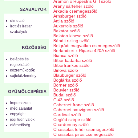
Aramon x Rupestris G. l szőlő
Arany sárfehér szőlő
SZABÁLYOK
Arkadia csemegeszőlő
Arnsburger szőlő
útmutató
Attila szőlő
Auxerrois szőlő
írott és íratlan
Bakator szőlő
szabályok
Balaton kincse szőlő
Bánáti rizling szőlő
Belgrádi magvatlan csemegeszőlő
KÖZÖSSÉG
Berlandieri x Riparia 420A szőlő
Bianca szőlő
belépés és
Bíbor kadarka szőlő
regisztráció
Bíborfrankos szőlő
Binova szőlő
közreműködők
Blauburger szőlő
sajtóközlemény
Boglárka szőlő
Börner szőlő
Bouvier szőlő
GYÜMÖLCSPÉDIA
Budai szőlő
C 43 szőlő
impresszum
Cabernet franc szőlő
médiaajánlat
Cabernet sauvignon szőlő
copyright
Cardinal szőlő
Cegléd szépe szőlő
jogi tudnivalók
Chardonnay szőlő
elérhetőség
Chasselas fehér csemegeszőlő
Chasselas piros csemegeszőlő