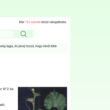
Már
721 szócikk
közül válogathatsz.
ég tagja, és járulj hozzá, hogy minél több
er N°2 és
ató.