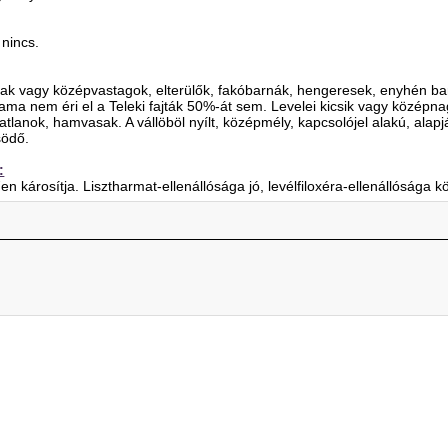
nincs.
ak vagy középvastagok, elterülők, fakóbarnák, hengeresek, enyhén ba
ma nem éri el a Teleki fajták 50%-át sem. Levelei kicsik vagy középna
tlanok, hamvasak. A vállöböl nyílt, középmély, kapcsolójel alakú, alapját
södő.
:
károsítja. Lisztharmat-ellenállósága jó, levélfiloxéra-ellenállósága k