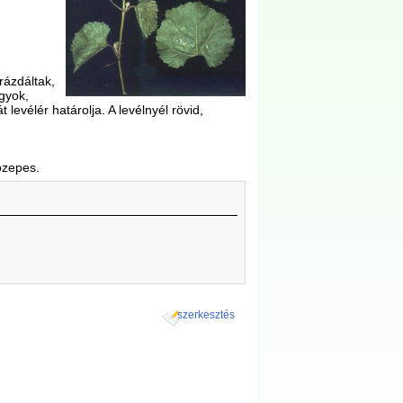
rázdáltak,
gyok,
 levélér határolja. A levélnyél rövid,
özepes.
szerkesztés