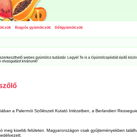
ölcsök
Bogyós gyümölcsök
Déligyümölcsök
szerkeszthető webes gyümölcs tudástár. Legyél Te is a Gyümölcspédiát építő közöss
ó olvasgatást kívánunk!
szőlő
cíliában a Palermói Szőlészeti Kutató Intézetben, a Berlandieri Ressegui
tó meg kisebb felületen. Magyarországon csak gyűjteményekben találh
edélyezett.