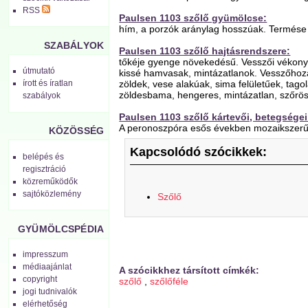
RSS
Paulsen 1103 szőlő gyümölcse:
hím, a porzók aránylag hosszúak. Termése 
SZABÁLYOK
Paulsen 1103 szőlő hajtásrendszere:
tőkéje gyenge növekedésű. Vesszői vékony
útmutató
kissé hamvasak, mintázatlanok. Vesszőhoza
zöldek, vese alakúak, sima felületűek, tagola
írott és íratlan
zöldesbama, hengeres, mintázatlan, szőrö
szabályok
Paulsen 1103 szőlő kártevői, betegségei
A peronoszpóra esős években mozaikszerűen 
KÖZÖSSÉG
Kapcsolódó szócikkek:
belépés és
regisztráció
közreműködők
sajtóközlemény
Szőlő
GYÜMÖLCSPÉDIA
impresszum
médiaajánlat
A szócikkhez társított címkék:
copyright
szőlő
,
szőlőféle
jogi tudnivalók
elérhetőség