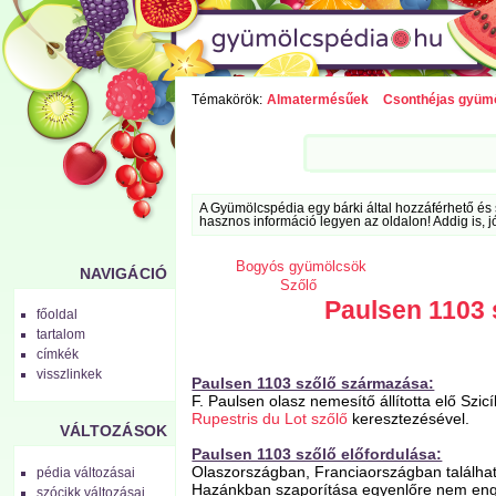
Témakörök:
Almatermésűek
Csonthéjas gyüm
A Gyümölcspédia egy bárki által hozzáférhető és 
hasznos információ legyen az oldalon! Addig is, j
Bogyós gyümölcsök
NAVIGÁCIÓ
Szőlő
Paulsen 1103 
főoldal
tartalom
címkék
visszlinkek
Paulsen 1103 szőlő származása:
F. Paulsen olasz nemesítő állította elő Szi
Rupestris du Lot szőlő
keresztezésével.
VÁLTOZÁSOK
Paulsen 1103 szőlő előfordulása:
Olaszországban, Franciaországban találha
pédia változásai
Hazánkban szaporítása egyenlőre nem eng
szócikk változásai