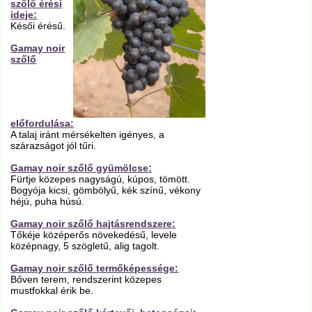
szőlő érési
ideje:
Késői érésű.
Gamay noir
szőlő
előfordulása:
A talaj iránt mérsékelten igényes, a
szárazságot jól tűri.
Gamay noir szőlő gyümölcse:
Fürtje közepes nagyságú, kúpos, tömött.
Bogyója kicsi, gömbölyű, kék színű, vékony
héjú, puha húsú.
Gamay noir szőlő hajtásrendszere:
Tőkéje középerős növekedésű, levele
középnagy, 5 szögletű, alig tagolt.
Gamay noir szőlő termőképessége:
Bőven terem, rendszerint közepes
mustfokkal érik be.