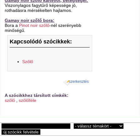
Gamay noir szőlő kártevői, betegségei:
Viszonylagos fagytűrő képessége jó,
rothadásra mérsékelten hajlamos.
Gamay noir szőlő bora:
Bora a
Pinot noir szőlő
-nél szerényebb
minőségű.
Kapcsolódó szócikkek:
Szőlő
szerkesztés
A szócikkhez társított címkék:
szőlő
,
szőlőféle