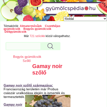
Témakörök:
Almatermésűek
Csonthéjas
gyümölcsök
Bogyós gyümölcsök
Déligyümölcsök
Már
721 szócikk
közül válogathatsz.
Bogyós gyümölcsök
Szőlő
Gamay noir
szőlő
Gamay noir szőlő származása:
Franciaország területén már Probus
császár uralkodása idején is ismerték és
termesztették.
Gamay noir