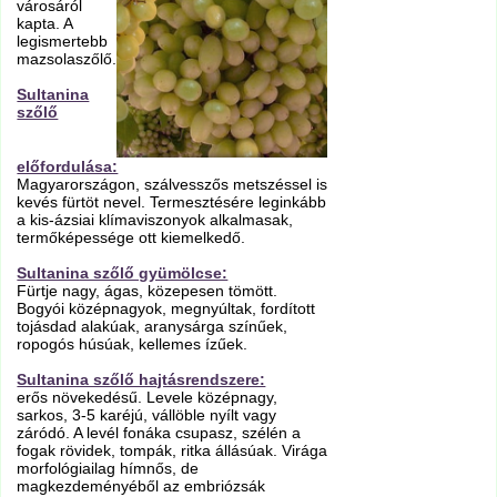
városáról
kapta. A
legismertebb
mazsolaszőlő.
Sultanina
szőlő
előfordulása:
Magyarországon, szálvesszős metszéssel is
kevés fürtöt nevel. Termesztésére leginkább
a kis-ázsiai klímaviszonyok alkalmasak,
termőképessége ott kiemelkedő.
Sultanina szőlő gyümölcse:
Fürtje nagy, ágas, közepesen tömött.
Bogyói középnagyok, megnyúltak, fordított
tojásdad alakúak, aranysárga színűek,
ropogós húsúak, kellemes ízűek.
Sultanina szőlő hajtásrendszere:
erős növekedésű. Levele középnagy,
sarkos, 3-5 karéjú, vállöble nyílt vagy
záródó. A levél fonáka csupasz, szélén a
fogak rövidek, tompák, ritka állásúak. Virága
morfológiailag hímnős, de
magkezdeményéből az embriózsák