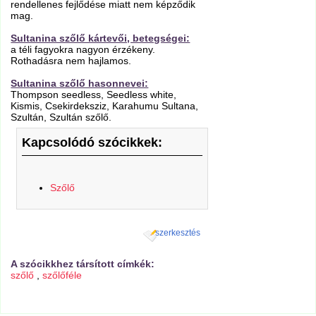
rendellenes fejlődése miatt nem képződik
mag.
Sultanina szőlő kártevői, betegségei:
a téli fagyokra nagyon érzékeny.
Rothadásra nem hajlamos.
Sultanina szőlő hasonnevei:
Thompson seedless, Seedless white,
Kismis, Csekirdeksziz, Karahumu Sultana,
Szultán, Szultán szőlő.
Kapcsolódó szócikkek:
Szőlő
szerkesztés
A szócikkhez társított címkék:
szőlő
,
szőlőféle