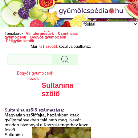
Témakörök:
Almatermésűek
Csonthéjas
gyümölcsök
Bogyós gyümölcsök
Déligyümölcsök
Már
721 szócikk
közül válogathatsz.
Bogyós gyümölcsök
Szőlő
Sultanina
szőlő
Sultanina szőlő származása:
Magvatlan szőlőfajta, hazánkban csak
gyűjteményekben található meg. Nevét
minden bizonnyal a Kaszpi-tengerhez közel
fekvő
Sultanieh