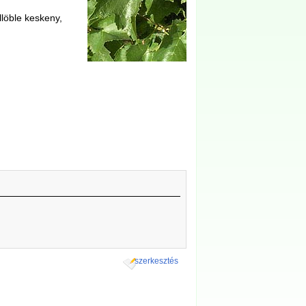
llöble keskeny,
szerkesztés