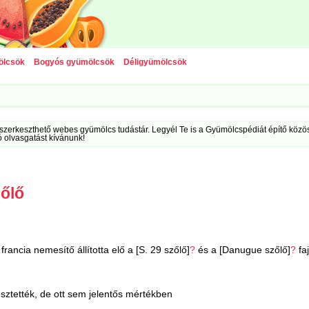
ölcsök
Bogyós gyümölcsök
Déligyümölcsök
szerkeszthető webes gyümölcs tudástár. Legyél Te is a Gyümölcspédiát építő közöss
ó olvasgatást kívánunk!
zőlő
francia nemesítő állította elő a [S. 29 szőlő]
?
és a [Danugue szőlő]
?
fa
ztették, de ott sem jelentős mértékben