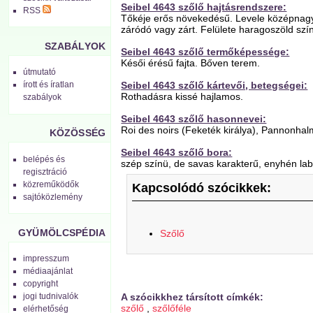
Seibel 4643 szőlő hajtásrendszere:
RSS
Tőkéje erős növekedésű. Levele középnagy, 
záródó vagy zárt. Felülete haragoszöld szín
SZABÁLYOK
Seibel 4643 szőlő termőképessége:
Késői érésű fajta. Bőven terem.
útmutató
Seibel 4643 szőlő kártevői, betegségei:
írott és íratlan
Rothadásra kissé hajlamos.
szabályok
Seibel 4643 szőlő hasonnevei:
Roi des noirs (Feketék királya), Pannonhal
KÖZÖSSÉG
Seibel 4643 szőlő bora:
belépés és
szép színü, de savas karakterű, enyhén lab
regisztráció
közreműködők
Kapcsolódó szócikkek:
sajtóközlemény
GYÜMÖLCSPÉDIA
Szőlő
impresszum
médiaajánlat
copyright
jogi tudnivalók
A szócikkhez társított címkék:
szőlő
,
szőlőféle
elérhetőség