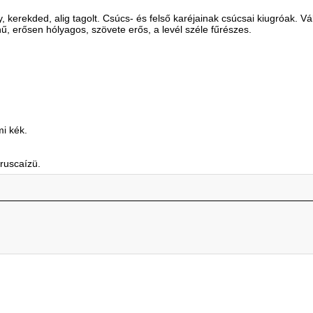
kerekded, alig tagolt. Csúcs- és felső karéjainak csúcsai kiugróak. Vá
ű, erősen hólyagos, szövete erős, a levél széle fűrészes.
mi kék.
ruscaízü.