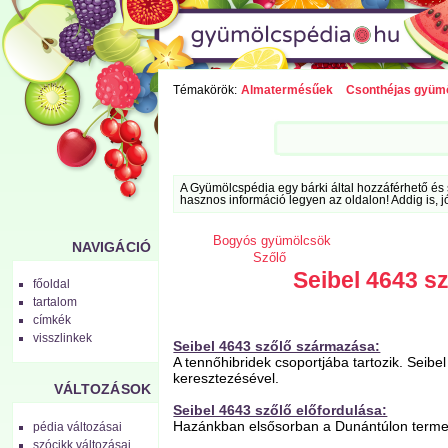
Témakörök:
Almatermésűek
Csonthéjas gyüm
A Gyümölcspédia egy bárki által hozzáférhető és 
hasznos információ legyen az oldalon! Addig is, j
Bogyós gyümölcsök
NAVIGÁCIÓ
Szőlő
Seibel 4643 s
főoldal
tartalom
címkék
visszlinkek
Seibel 4643 szőlő származása:
A tennőhibridek csoportjába tartozik. Seibel 
keresztezésével.
VÁLTOZÁSOK
Seibel 4643 szőlő előfordulása:
Hazánkban elsősorban a Dunántúlon termes
pédia változásai
szócikk változásai