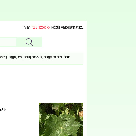
Már
721 szócikk
közül válogathatsz.
ég tagja, és járulj hozzá, hogy minél több
jták