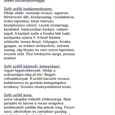
széles kocsánykoronggal.
Zefír szőlő hajtásrendszere:
tőkéje vitális, vesszeje hosszú, egyenes,
félmereven álló, középvastag, rozsdabarna,
érdes tapintású, kissé hamvas,
középhosszú ízközű. Levele középnagy,
kerekded, határozottan karéjos, mélyen
tagolt. A karéjok széle a fonáka felé hajló,
karéjainka száma 5. A levél felülete
sötétzöld, tompa fényű, hólyagos, fonáka
gyapjas, az ereken serteszőrös, szövete
vastag, alig fényes és nem zsíros tapintású,
erezete zöld. Őszi lombszíne sárga, pirosas
erekkel.
Zefír szőlő kártevői, betegségei:
rügyei fagyérzékenyek, tőkéje a
szárazságot elég jól tűri. Bogyói
rothadékonyak. A szőlőt károsító vírusos,
baktériumos és gombás betegségekre
érzékeny. Gondos növényvédelmet kíván.
Zefír szőlő bora:
színe sárgába mélyülő zöldessárga, illata
parádés és benne a mezei virágokra
emlékeztető sokféle illat jelenik meg. Finom
savú, alkoholban és zamatban gazdag,