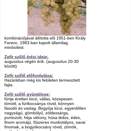
kombinációjával állította elő 1951-ben Király
Ferenc. 1983-ban kapott államilag
minősítést.
Zefír szőlő érési ideje:
augusztus végén érik. (augusztus 20-30
között)
Zefír szőlő előfordulása:
Hazánkban még kis felületen termesztett
fajta.
Zefír szőlő gyümölcse:
fürtje éretten kicsi, vállas, közepesen
tömött, a fürtkocsánya rövid, könnyen
fásodó és vastag. Bogyója kicsi, egyenlőtlen
nagyságú, gömbölyű, zöldessárga,
pontozott, héja vékony, húsa lédús, édes,
finom aromájú, fűszeres muskotályos, savai
finomak, a bogyókocsány rövid, zömök,