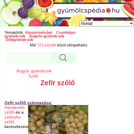
Témakörök:
Almatermésűek
Csonthéjas
gyümölcsök
Bogyós gyümölcsök
Déligyümölcsök
Már
721 szócikk
közül válogathatsz.
Bogyós gyümölcsök
Szőlő
Zefír szőlő
Zefír szőlő származása:
Hárslevelű
szőlő
és a
Leányka
szőlő
keresztezési