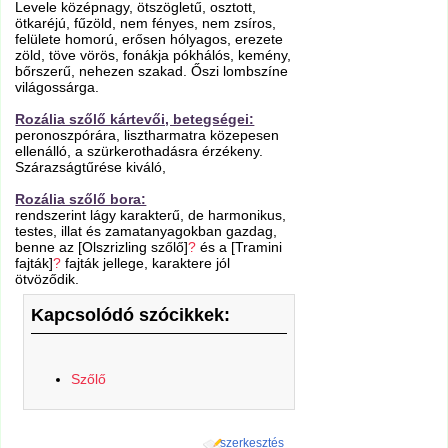
Levele középnagy, ötszögletű, osztott,
ötkaréjú, fűzöld, nem fényes, nem zsíros,
felülete homorú, erősen hólyagos, erezete
zöld, töve vörös, fonákja pókhálós, kemény,
bőrszerű, nehezen szakad. Őszi lombszíne
világossárga.
Rozália szőlő kártevői, betegségei:
peronoszpórára, lisztharmatra közepesen
ellenálló, a szürkerothadásra érzékeny.
Szárazságtűrése kiváló,
Rozália szőlő bora:
rendszerint lágy karakterű, de harmonikus,
testes, illat és zamatanyagokban gazdag,
benne az [Olszrizling szőlő]
?
és a [Tramini
fajták]
?
fajták jellege, karaktere jól
ötvöződik.
Kapcsolódó szócikkek:
Szőlő
szerkesztés