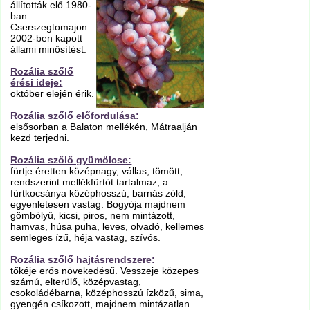
állították elő 1980-
ban
Cserszegtomajon.
2002-ben kapott
állami minősítést.
Rozália szőlő
érési ideje:
október elején érik.
Rozália szőlő előfordulása:
elsősorban a Balaton mellékén, Mátraalján
kezd terjedni.
Rozália szőlő gyümölcse:
fürtje éretten középnagy, vállas, tömött,
rendszerint mellékfürtöt tartalmaz, a
fürtkocsánya középhosszú, barnás zöld,
egyenletesen vastag. Bogyója majdnem
gömbölyű, kicsi, piros, nem mintázott,
hamvas, húsa puha, leves, olvadó, kellemes
semleges ízű, héja vastag, szívós.
Rozália szőlő hajtásrendszere:
tőkéje erős növekedésű. Vesszeje közepes
számú, elterülő, középvastag,
csokoládébarna, középhosszú ízközű, sima,
gyengén csíkozott, majdnem mintázatlan.