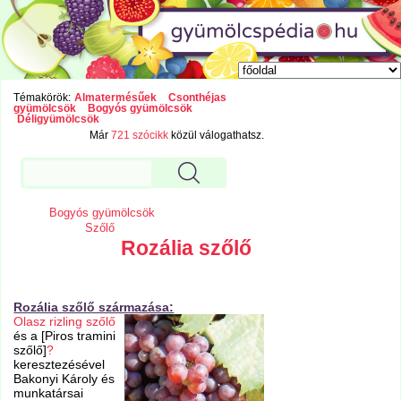
Témakörök:
Almatermésűek
Csonthéjas
gyümölcsök
Bogyós gyümölcsök
Déligyümölcsök
Már
721 szócikk
közül válogathatsz.
Bogyós gyümölcsök
Szőlő
Rozália szőlő
Rozália szőlő származása:
Olasz rizling szőlő
és a [Piros tramini
szőlő]
?
keresztezésével
Bakonyi Károly és
munkatársai