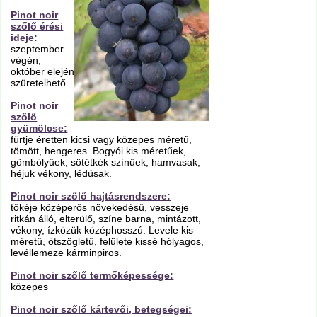
Pinot noir
szőlő érési
ideje:
szeptember
végén,
október elején
szüretelhető.
Pinot noir
szőlő
gyümölcse:
fürtje éretten kicsi vagy közepes méretű,
tömött, hengeres. Bogyói kis méretűek,
gömbölyűek, sötétkék színűek, hamvasak,
héjuk vékony, lédúsak.
Pinot noir szőlő hajtásrendszere:
tőkéje középerős növekedésű, vesszeje
ritkán álló, elterülő, színe barna, mintázott,
vékony, ízközük középhosszú. Levele kis
méretű, ötszögletű, felülete kissé hólyagos,
levéllemeze kárminpiros.
Pinot noir szőlő termőképessége:
közepes
Pinot noir szőlő kártevői, betegségei: