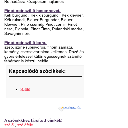
Rothadásra közepesen hajlamos
Pinot noir szőlő hasonnevei:
Kék burgundi, Kék kisburgundi, Kék klévner,
Kék rulandi, Blauer Burgunder, Blauer
Klewner, Pino csernüj, Pinot cernii, Pinot
nero, Pignola, Pinot Tinto, Rulandski modre,
Savagnin noir.
Pinot noir szőlő bora:
szép, színe rubinvörös, finom zamatú,
kemény, csersavtartalma kellemes. Rozé és
gyors érleléssel különlegességnek számító
fehérbor is készül belőle.
Kapcsolódó szócikkek:
Szőlő
szerkesztés
A szócikkhez társított címkék:
szőlő
,
szőlőféle