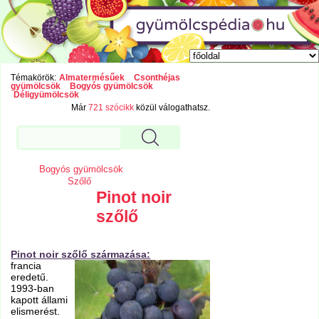
Témakörök:
Almatermésűek
Csonthéjas
gyümölcsök
Bogyós gyümölcsök
Déligyümölcsök
Már
721 szócikk
közül válogathatsz.
Bogyós gyümölcsök
Szőlő
Pinot noir
szőlő
Pinot noir szőlő származása:
francia
eredetű.
1993-ban
kapott állami
elismerést.