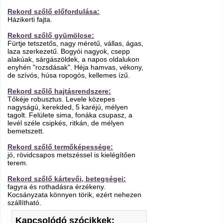
Rekord szőlő előfordulása:
Házikerti fajta.
Rekord szőlő gyümölcse:
Fürtje tetszetős, nagy méretű, vállas, ágas,
laza szerkezetű. Bogyói nagyok, csepp
alakúak, sárgászöldek, a napos oldalukon
enyhén "rozsdásak". Héja hamvas, vékony,
de szívós, húsa ropogós, kellemes ízű.
Rekord szőlő hajtásrendszere:
Tőkéje robusztus. Levele közepes
nagyságú, kerekded, 5 karéjú, mélyen
tagolt. Felülete sima, fonáka csupasz, a
levél széle csipkés, ritkán, de mélyen
bemetszett.
Rekord szőlő termőképessége:
jó, rövidcsapos metszéssel is kielégítően
terem.
Rekord szőlő kártevői, betegségei:
fagyra és rothadásra érzékeny.
Kocsányzata könnyen törik, ezért nehezen
szállítható.
Kapcsolódó szócikkek: