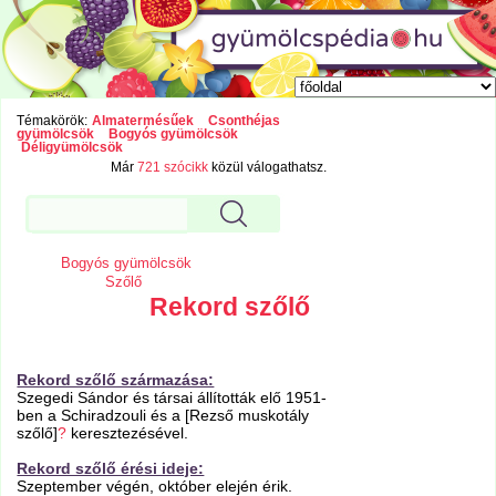
Témakörök:
Almatermésűek
Csonthéjas
gyümölcsök
Bogyós gyümölcsök
Déligyümölcsök
Már
721 szócikk
közül válogathatsz.
Bogyós gyümölcsök
Szőlő
Rekord szőlő
Rekord szőlő származása:
Szegedi Sándor és társai állították elő 1951-
ben a Schiradzouli és a [Rezső muskotály
szőlő]
?
keresztezésével.
Rekord szőlő érési ideje:
Szeptember végén, október elején érik.